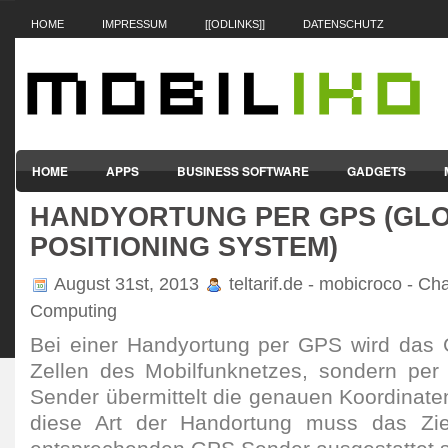
HOME
IMPRESSUM
[[ODLINKS]]
DATENSCHUTZ
HOME
APPS
BUSINESS SOFTWARE
GADGETS
HANDYORTUNG PER GPS (GL
SMARTPHONES & HANDYS
TABLET-PCS
VERTRÄGE & TAR
POSITIONING SYSTEM)
August 31st, 2013
teltarif.de - mobicroco - Ch
Computing
Bei einer Handyortung per GPS wird das G
Zellen des Mobilfunknetzes, sondern per S
Sender übermittelt die genauen Koordinate
diese Art der Handortung muss das Zie