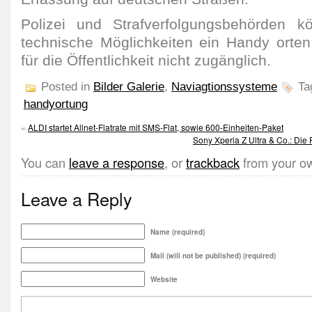
Polizei und Strafverfolgungsbehörden k
technische Möglichkeiten ein Handy orten
für die Öffentlichkeit nicht zugänglich.
Posted in
Bilder Galerie
,
Naviagtionssysteme
Ta
handyortung
«
ALDI startet Allnet-Flatrate mit SMS-Flat, sowie 600-Einheiten-Paket
Sony Xperia Z Ultra & Co.: Die
You can
leave a response
, or
trackback
from your ow
Leave a Reply
Name (required)
Mail (will not be published) (required)
Website