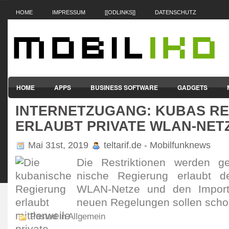
HOME
IMPRESSUM
[[ODLINKS]]
DATENSCHUTZ
HOME
APPS
BUSINESS SOFTWARE
GADGETS
INTERNETZUGANG: KUBAS R
SMARTPHONES & HANDYS
TABLET-PCS
VERTRÄGE & TAR
ERLAUBT PRIVATE WLAN-NET
Mai 31st, 2019
teltarif.de - Mobilfunknews
Die Restrik­tionen werden ge
nische Regie­rung erlaubt d
WLAN-Netze und den Import
neuen Rege­lungen sollen schon
Posted in Allgemein