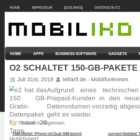
HOME
IMPRESSUM
[[ODLINKS]]
DATENSCHUTZ
HOME
APPS
BUSINESS SOFTWARE
GADGETS
O2 SCHALTET 150-GB-PAKETE
SMARTPHONES & HANDYS
TABLET-PCS
VERTRÄGE & TAR
Juli 31st, 2018
teltarif.de - Mobilfunknews
Aufgrund eines technische
Prepaid-Kunden in den neuen
Datenvolumen vorzeitig abgesc
geht es wieder.
Posted in Allgemein
«
Fast offiziell: iPhone mit Dual-SIM kommt
connect-Netztest: 