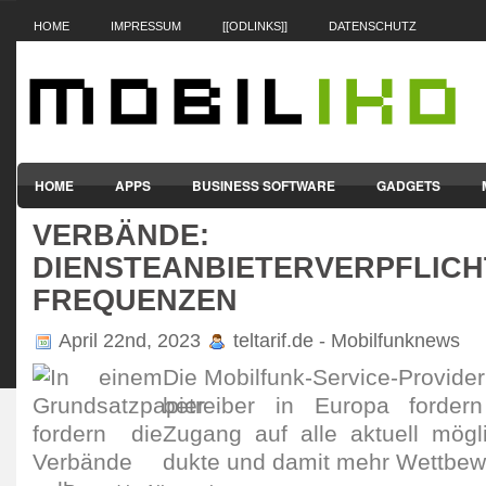
HOME
IMPRESSUM
[[ODLINKS]]
DATENSCHUTZ
HOME
APPS
BUSINESS SOFTWARE
GADGETS
VERBÄNDE:
SMARTPHONES & HANDYS
TABLET-PCS
VERTRÄGE & TAR
DIENSTEANBIETERVERPFLIC
FREQUENZEN
April 22nd, 2023
teltarif.de - Mobilfunknews
Die Mobil­funk-Service-Provider 
betreiber in Europa fordern g
Zugang auf alle aktuell mögli­
dukte und damit mehr Wett­bew