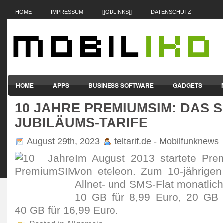
HOME
IMPRESSUM
[[ODLINKS]]
DATENSCHUTZ
HOME
APPS
BUSINESS SOFTWARE
GADGETS
10 JAHRE PREMIUMSIM: DAS S
SMARTPHONES & HANDYS
TABLET-PCS
VERTRÄGE & TAR
JUBILÄUMS-TARIFE
August 29th, 2023
teltarif.de - Mobilfunknews
Im August 2013 star­tete Pr
von eteleon. Zum 10-jährigen 
Allnet- und SMS-Flat monat­lich
10 GB für 8,99 Euro, 20 GB 
40 GB für 16,99 Euro.