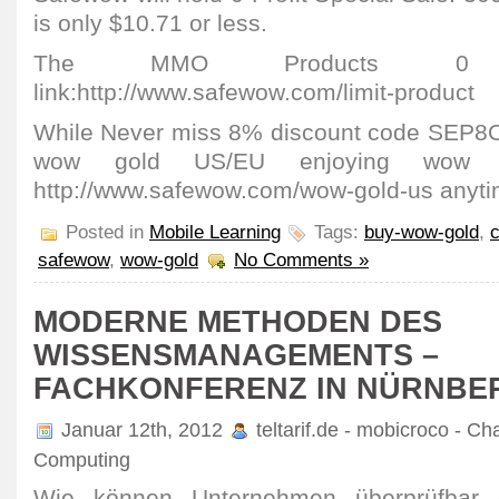
is only $10.71 or less.
The MMO Products 0 P
link:http://www.safewow.com/limit-product
While Never miss 8% discount code SEP8O
wow gold US/EU enjoying wow 
http://www.safewow.com/wow-gold-us anyti
Posted in
Mobile Learning
Tags:
buy-wow-gold
,
safewow
,
wow-gold
No Comments »
MODERNE METHODEN DES
WISSENSMANAGEMENTS –
FACHKONFERENZ IN NÜRNBE
Januar 12th, 2012
teltarif.de - mobicroco - Ch
Computing
Wie können Unternehmen überprüfbar e