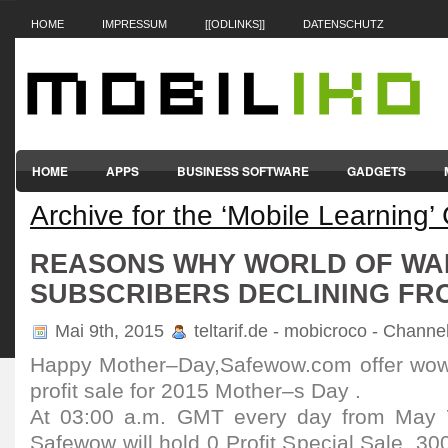
HOME
IMPRESSUM
[[ODLINKS]]
DATENSCHUTZ
HOME
APPS
BUSINESS SOFTWARE
GADGETS
Archive for the ‘Mobile Learning’
SMARTPHONES & HANDYS
TABLET-PCS
VERTRÄGE & TAR
REASONS WHY WORLD OF WA
SUBSCRIBERS DECLINING FRO
Mai 9th, 2015
teltarif.de - mobicroco - Channe
Happy Mother–Day,Safewow.com offer wow
profit sale for 2015 Mother–s Day .
At 03:00 a.m. GMT every day from May 
Safewow will hold 0 Profit Special Sale. 