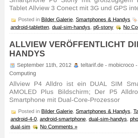
Smartphone P6 Stony mit großzügigem B
Tablet Allview 3 Conect mit 3G und GPS inte
Posted in
Bilder Galerie
,
Smartphones & Handys
android-tabletten
,
dual-sim-handys
,
p6-stony
No Co
ALLVIEW VERÖFFENTLICHT DI
HANDYS
September 11th, 2012
teltarif.de - mobicroco 
Computing
Allview P4 Alldro ist ein DUAL SIM Sm
AMOLED Plus Bildschirm; Der P5 Alldro
Smartphone mit Dual-Core-Prozessor
Posted in
Bilder Galerie
,
Smartphones & Handys
,
T
android-4-0
,
android-smartphone
,
dual-sim-handys
,
pho
dual-sim
No Comments »