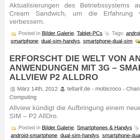
Aktualisierungen des Betriebssystems a
Cream Sandwich, um die Erfahrung 
verbessern.
Posted in
Bilder Galerie
,
Tablet-PCs
Tags:
andro
smartphone
,
dual-sim-handys
,
smartphone-dual-sim
ERFORSCHT DIE WELT VON A
ANWENDUNGEN MIT 3G – SM
ALLVIEW P2 ALLDRO
März 14th, 2012
teltarif.de - mobicroco - Chan
Computing
Allview kündigt die Aufbringung einem ne
SIM – P2 AllDro.
Posted in
Bilder Galerie
,
Smartphones & Handys
android-smartphone
,
dual-sim-handys
,
smartphone-dua