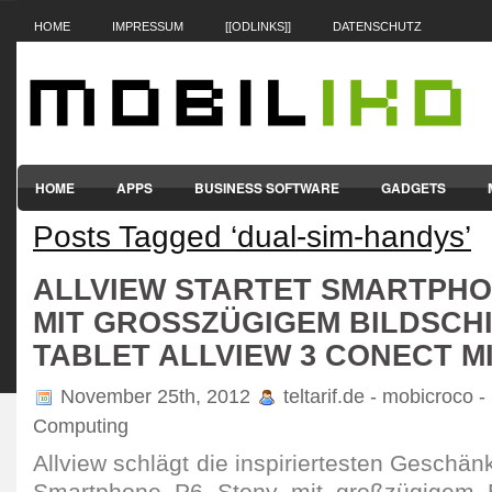
HOME
IMPRESSUM
[[ODLINKS]]
DATENSCHUTZ
HOME
APPS
BUSINESS SOFTWARE
GADGETS
Posts Tagged ‘dual-sim-handys’
SMARTPHONES & HANDYS
TABLET-PCS
VERTRÄGE & TAR
ALLVIEW STARTET SMARTPHO
MIT GROSSZÜGIGEM BILDSCHI
ABLET ALLVIEW 3 CONECT MIT
November 25th, 2012
teltarif.de - mobicroco 
Computing
Allview schlägt die inspiriertesten Geschänk