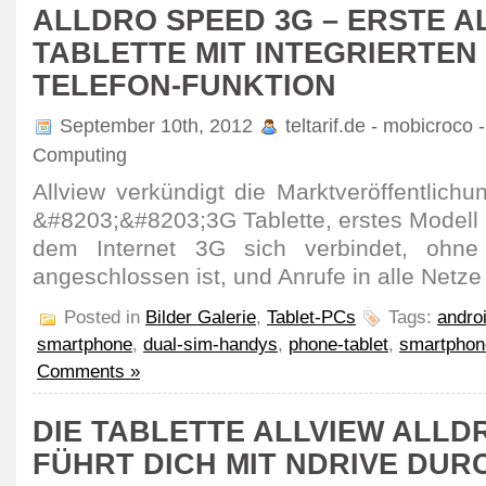
ALLDRO SPEED ​​3G – ERSTE A
TABLETTE MIT INTEGRIERTEN
TELEFON-FUNKTION
September 10th, 2012
teltarif.de - mobicroco 
Computing
Allview verkündigt die Marktveröffentlich
&#8203;&#8203;3G Tablette, erstes Modell i
dem Internet 3G sich verbindet, oh
angeschlossen ist, und Anrufe in alle Netz
Posted in
Bilder Galerie
,
Tablet-PCs
Tags:
andro
smartphone
,
dual-sim-handys
,
phone-tablet
,
smartphon
Comments »
DIE TABLETTE ALLVIEW ALLD
FÜHRT DICH MIT NDRIVE DUR