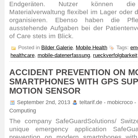
Endgeräten. Nutzer können di
Materialverwaltung flexibel im Lager oder d
organisieren. Ebenso haben die Pfle
ausstehende Aufgaben bei der Patientenv
of Care stets im Blick.
Posted in
Bilder Galerie
,
Mobile Health
Tags:
em
healthcare
,
mobile-datenerfassung
,
rueckverfolgbarkeit
ACCIDENT PREVENTION ON 
SMARTPHONES WITH GPS SU
MOTION SENSOR
September 2nd, 2013
teltarif.de - mobicroco 
Computing
The company SafeGuardSolutions/ Switze
unique emergency application SafeGu
prevention on modern smartphones wit