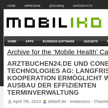
HOME
IMPRESSUM
[[ODLINKS]]
DATENSCHUTZ
HOME
APPS
BUSINESS SOFTWARE
GADGETS
Archive for the ‘Mobile Health’ C
SMARTPHONES & HANDYS
TABLET-PCS
VERTRÄGE & TAR
ARZTBUCHEN24.DE UND CON
TECHNOLOGIES AG: LANGFRI
KOOPERATION ERMÖGLICHT 
AUSBAU DER EFFIZIENTEN
TERMINVERWALTUNG
April 7th, 2014
teltarif.de - mobicroco - Chann