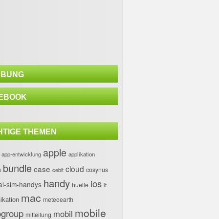
BUNG
EBOOK
HTIGE THEMEN
apple
app-entwicklung
applikation
bundle
case
cloud
h
cosynus
cebit
handy
ios
al-sim-handys
huelle
it
mac
kation
meteoearth
mobile
group
mobil
mitteilung