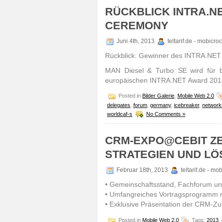
RÜCKBLICK INTRA.N
CEREMONY
Juni 4th, 2013
teltarif.de - mobicr
Rückblick: Gewinner des INTRA.NET
MAN Diesel & Turbo SE wird für b
europäischen INTRA.NET Award 20
Posted in
Bilder Galerie
,
Mobile Web 2.0
delegates
,
forum
,
germany
,
icebreaker
,
network
worldcaf-s
No Comments »
CRM-EXPO@CEBIT ZE
STRATEGIEN UND L
Februar 18th, 2013
teltarif.de - m
• Gemeinschaftsstand, Fachforum u
• Umfangreiches Vortragsprogramm m
• Exklusive Präsentation der CRM-Zuf
Posted in
Mobile Web 2.0
Tags:
2013
,