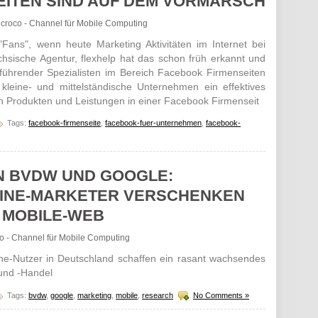
ITEN SIND AUF DEM VORMARSCH
bicroco - Channel für Mobile Computing
ans", wenn heute Marketing Aktivitäten im Internet bei
hsische Agentur, flexhelp hat das schon früh erkannt und
ührender Spezialisten im Bereich Facebook Firmenseiten
 kleine- und mittelständische Unternehmen ein effektives
n Produkten und Leistungen in einer Facebook Firmenseit
Tags:
facebook-firmenseite
,
facebook-fuer-unternehmen
,
facebook-
N BVDW UND GOOGLE:
INE-MARKETER VERSCHENKEN
 MOBILE-WEB
oco - Channel für Mobile Computing
ne-Nutzer in Deutschland schaffen ein rasant wachsendes
 und -Handel
Tags:
bvdw
,
google
,
marketing
,
mobile
,
research
No Comments »