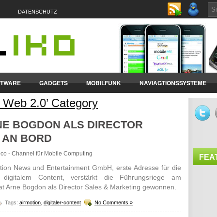
DATENSCHUTZ
FTWARE
GADGETS
MOBILFUNK
NAVIAGTIONSSYSTEME
e Web 2.0’ Category
ET-PCS
VERTRÄGE & TARIFE
NE BOGDON ALS DIRECTOR
 AN BORD
roco - Channel für Mobile Computing
FEA
tion News und Entertainment GmbH, erste Adresse für die
 digitalem Content, verstärkt die Führungsriege am
t Arne Bogdon als Director Sales & Marketing gewonnen.
Tags:
airmotion
,
digitaler-content
No Comments »