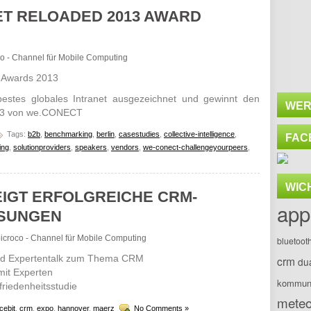
ET RELOADED 2013 AWARD
oco - Channel für Mobile Computing
 Awards 2013
estes globales Intranet ausgezeichnet und gewinnt den
WER
13 von we.CONECT
Tags:
b2b
,
benchmarking
,
berlin
,
casestudies
,
collective-intelligence
,
FAC
ing
,
solutionproviders
,
speakers
,
vendors
,
we-conect-challengeyourpeers
,
WIC
IGT ERFOLGREICHE CRM-
app
ÖSUNGEN
obicroco - Channel für Mobile Computing
bluetoot
nd Expertentalk zum Thema CRM
crm
du
it Experten
kommuni
riedenheitsstudie
meteo
cebit
,
crm
,
expo
,
hannover
,
maerz
No Comments »