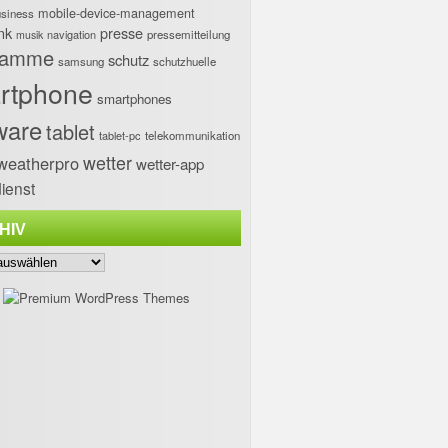
mobile-device-management
usiness
nk
presse
navigation
pressemitteilung
musik
ramme
schutz
samsung
schutzhuelle
rtphone
smartphones
ware
tablet
tablet-pc
telekommunikation
wetter
weatherpro
wetter-app
ienst
HIV