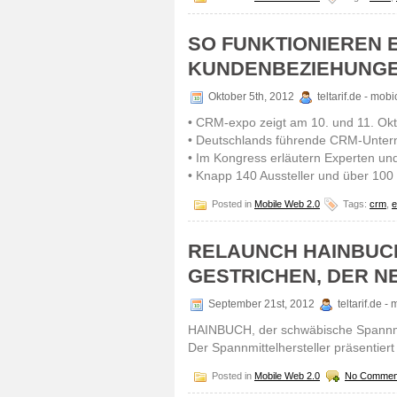
SO FUNKTIONIEREN 
KUNDENBEZIEHUNGE
Oktober 5th, 2012
teltarif.de - mo
• CRM-expo zeigt am 10. und 11. Ok
• Deutschlands führende CRM-Unter
• Im Kongress erläutern Experten un
• Knapp 140 Aussteller und über 100
Posted in
Mobile Web 2.0
Tags:
crm
,
e
RELAUNCH HAINBUCH
GESTRICHEN, DER N
September 21st, 2012
teltarif.de 
HAINBUCH, der schwäbische Spannmitt
Der Spannmittelhersteller präsentier
Posted in
Mobile Web 2.0
No Commen