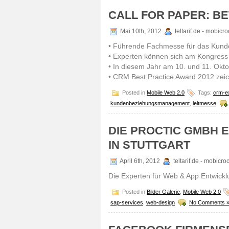
CALL FOR PAPER: BE
Mai 10th, 2012
teltarif.de - mobic
• Führende Fachmesse für das Ku
• Experten können sich am Kongress b
• In diesem Jahr am 10. und 11. Okt
• CRM Best Practice Award 2012 zeic
Posted in
Mobile Web 2.0
Tags:
crm-e
kundenbeziehungsmanagement
,
leitmesse
DIE PROCTIC GMBH 
IN STUTTGART
April 6th, 2012
teltarif.de - mobicr
Die Experten für Web & App Entwicklu
Posted in
Bilder Galerie
,
Mobile Web 2.0
sap-services
,
web-design
No Comments 