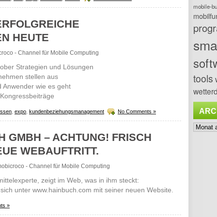
mobile-b
mobilfu
ERFOLGREICHE
prog
N HEUTE
sma
bicroco - Channel für Mobile Computing
soft
tober Strategien und Lösungen
tools
nehmen stellen aus
d Anwender wie es geht
wetterd
 Kongressbeiträge
ARC
ssen
,
expo
,
kundenbeziehungsmanagement
No Comments »
Archiv
 GMBH – ACHTUNG! FRISCH
EUE WEBAUFTRITT.
- mobicroco - Channel für Mobile Computing
elexperte, zeigt im Web, was in ihm steckt:
t sich unter www.hainbuch.com mit seiner neuen Website.
ts »