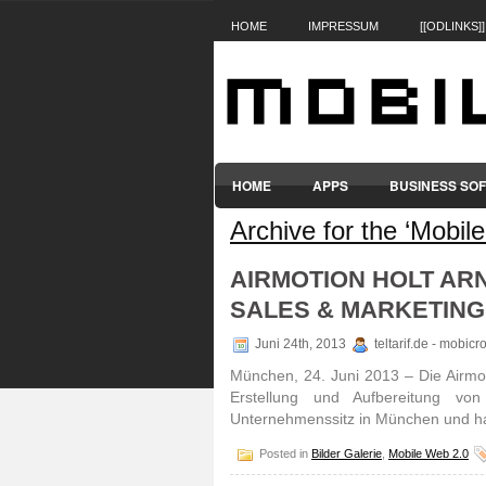
HOME
IMPRESSUM
[[ODLINKS]]
HOME
APPS
BUSINESS SO
Archive for the ‘Mobil
SMARTPHONES & HANDYS
TABL
AIRMOTION HOLT AR
SALES & MARKETING
Juni 24th, 2013
teltarif.de - mobic
München, 24. Juni 2013 – Die Airmo
Erstellung und Aufbereitung von
Unternehmenssitz in München und ha
Posted in
Bilder Galerie
,
Mobile Web 2.0