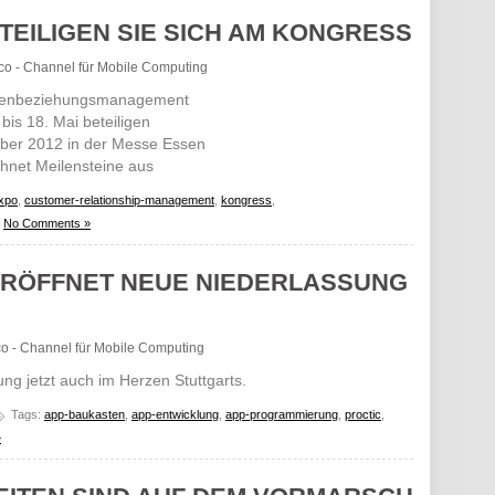
TEILIGEN SIE SICH AM KONGRESS
roco - Channel für Mobile Computing
ndenbeziehungsmanagement
is 18. Mai beteiligen
ober 2012 in der Messe Essen
hnet Meilensteine aus
xpo
,
customer-relationship-management
,
kongress
,
No Comments »
ERÖFFNET NEUE NIEDERLASSUNG
oco - Channel für Mobile Computing
ng jetzt auch im Herzen Stuttgarts.
Tags:
app-baukasten
,
app-entwicklung
,
app-programmierung
,
proctic
,
»