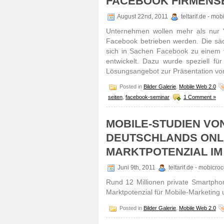
FACEBOOK FIRMENSE
August 22nd, 2011
teltarif.de - mo
Unternehmen wollen mehr als nur "F
Facebook betrieben werden. Die säc
sich in Sachen Facebook zu einem f
entwickelt. Dazu wurde speziell für
Lösungsangebot zur Präsentation vo
Posted in
Bilder Galerie
,
Mobile Web 2.0
seiten
,
facebook-seminar
1 Comment »
MOBILE-STUDIEN VO
DEUTSCHLANDS ONL
MARKTPOTENZIAL IM
Juni 9th, 2011
teltarif.de - mobicr
Rund 12 Millionen private Smartpho
Marktpotenzial für Mobile-Marketing
Posted in
Bilder Galerie
,
Mobile Web 2.0