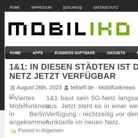
HOME
IMPRESSUM
[[ODLINKS]]
DATENSCHUTZ
HOME
APPS
BUSINESS SOFTWARE
GADGETS
1&1: IN DIESEN STÄDTEN IST
SMARTPHONES & HANDYS
TABLET-PCS
VERTRÄGE & TAR
NETZ JETZT VERFÜGBAR
August 28th, 2023
teltarif.de - Mobilfunknews
1&1 baut sein 5G-Netz langsa
aus. Jetzt steht es in einer we
Verfü­gung - recht­zeitig vor de
funk­tarife im neuen Netz.
Posted in Allgemein