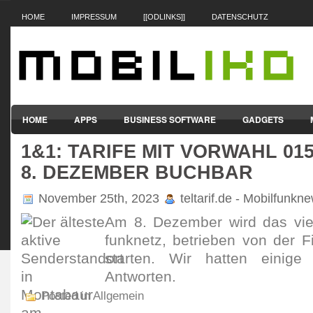
HOME
IMPRESSUM
[[ODLINKS]]
DATENSCHUTZ
HOME
APPS
BUSINESS SOFTWARE
GADGETS
1&1: TARIFE MIT VORWAHL 01
SMARTPHONES & HANDYS
TABLET-PCS
VERTRÄGE & TAR
8. DEZEMBER BUCHBAR
November 25th, 2023
teltarif.de - Mobilfunkn
Am 8. Dezember wird das vier
funk­netz, betrieben von der F
starten. Wir hatten einig
Antworten.
Posted in Allgemein