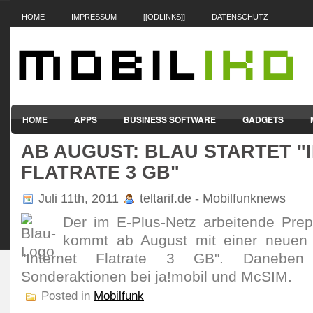
HOME
IMPRESSUM
[[ODLINKS]]
DATENSCHUTZ
HOME
APPS
BUSINESS SOFTWARE
GADGETS
AB AUGUST: BLAU STARTET "
SMARTPHONES & HANDYS
TABLET-PCS
VERTRÄGE & TAR
FLATRATE 3 GB"
Juli 11th, 2011
teltarif.de - Mobilfunknews
Der im E-Plus-Netz arbeitende Prep
kommt ab August mit einer neuen
"Internet Flatrate 3 GB". Daneben
Sonderaktionen bei ja!mobil und McSIM.
Posted in
Mobilfunk