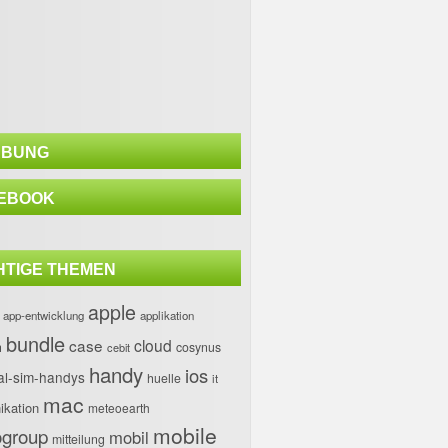
BUNG
EBOOK
HTIGE THEMEN
apple
app-entwicklung
applikation
bundle
case
cloud
h
cosynus
cebit
handy
ios
al-sim-handys
huelle
it
mac
kation
meteoearth
mobile
group
mobil
mitteilung