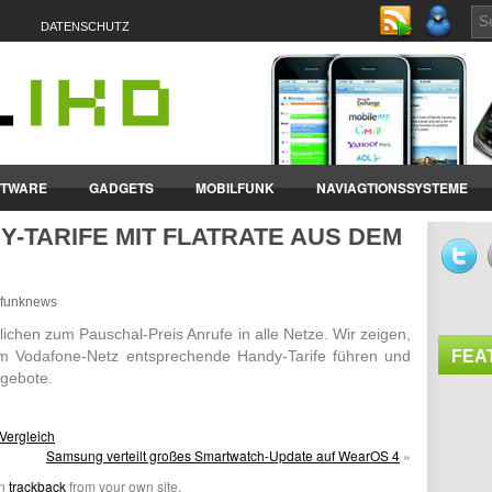
DATENSCHUTZ
FTWARE
GADGETS
MOBILFUNK
NAVIAGTIONSSYSTEME
Y-TARIFE MIT FLATRATE AUS DEM
ET-PCS
VERTRÄGE & TARIFE
ilfunknews
­lichen zum Pauschal-Preis Anrufe in alle Netze. Wir zeigen,
m Voda­fone-Netz entspre­chende Handy-Tarife führen und
FEA
ge­bote.
-Vergleich
Samsung verteilt großes Smartwatch-Update auf WearOS 4
»
an
trackback
from your own site.