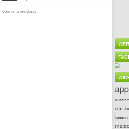
Comments are closed.
WER
FAC
WIC
app
bluetoot
crm
du
kommuni
meteo