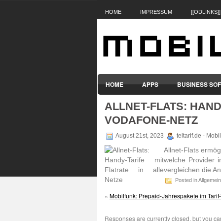
HOME
IMPRESSUM
[[ODLINKS]]
HOME
APPS
BUSINESS SO
ALLNET-FLATS: HAND
SMARTPHONES & HANDYS
TABL
VODAFONE-NETZ
August 21st, 2023
teltarif.de - Mob
Allnet-Flats ermög
welche Provider i
verglei­chen die An
Posted in Allgemein
«
Mobilfunk: Prepaid-Jahrespakete im Tarif
Responses are currently closed, but you c