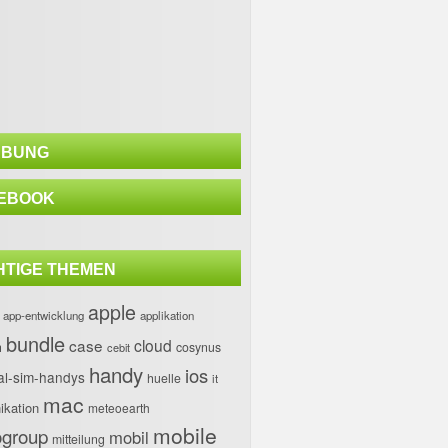
BUNG
EBOOK
HTIGE THEMEN
apple
app-entwicklung
applikation
bundle
case
cloud
h
cosynus
cebit
handy
ios
al-sim-handys
huelle
it
mac
kation
meteoearth
mobile
group
mobil
mitteilung