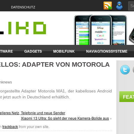
DATENSCHUTZ
FTWARE
GADGETS
MOBILFUNK
NAVIAGTIONSSYSTEME
ELLOS: ADAPTER VON MOTOROLA
ET-PCS
VERTRÄGE & TARIFE
funknews
rge­stellte Adapter Moto­rola MA1, der kabel­loses Android
t jetzt auch in Deutsch­land erhält­lich.
FEA
lleres Netz, Telefonie und neue Sender
Xiaomi 13 Ultra: So sieht der neue Kamera-Bolide aus
»
an
trackback
from your own site.