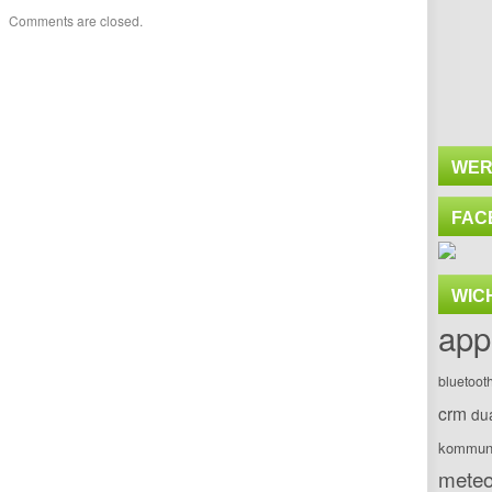
Comments are closed.
WER
FAC
WIC
app
bluetoot
crm
du
kommuni
meteo