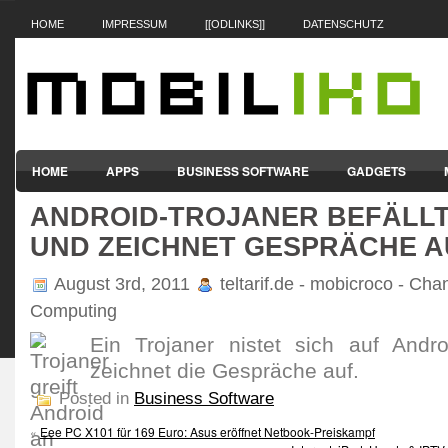
HOME
IMPRESSUM
[[ODLINKS]]
DATENSCHUTZ
HOME
APPS
BUSINESS SOFTWARE
GADGETS
ANDROID-TROJANER BEFÄLL
SMARTPHONES & HANDYS
TABLET-PCS
VERTRÄGE & TAR
UND ZEICHNET GESPRÄCHE A
August 3rd, 2011
teltarif.de - mobicroco - Cha
Computing
Ein Trojaner nistet sich auf Andr
zeichnet die Gespräche auf.
Posted in
Business Software
«
Eee PC X101 für 169 Euro: Asus eröffnet Netbook-Preiskampf