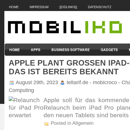
HOME
IMPRESSUM
[[ODLINKS]]
DATENSCHUTZ
HOME
APPS
BUSINESS SOFTWARE
GADGETS
APPLE PLANT GROSSEN IPAD-
SMARTPHONES & HANDYS
TABLET-PCS
VERTRÄGE & TAR
AS IST BEREITS BEKANNT
August 29th, 2023
teltarif.de - mobicroco - Ch
Computing
Apple soll für das kommende
Relaunch beim iPad Pro plane
den neuen Tablets sind bereits
Posted in Allgemein