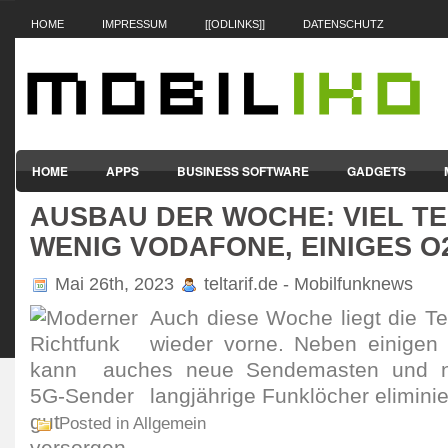
HOME
IMPRESSUM
[[ODLINKS]]
DATENSCHUTZ
HOME
APPS
BUSINESS SOFTWARE
GADGETS
AUSBAU DER WOCHE: VIEL T
SMARTPHONES & HANDYS
TABLET-PCS
VERTRÄGE & TAR
WENIG VODAFONE, EINIGES O
Mai 26th, 2023
teltarif.de - Mobilfunknews
Auch diese Woche liegt die 
wieder vorne. Neben einigen N
es neue Sende­masten und n
lang­jäh­rige Funk­löcher elimi­ni
Posted in Allgemein