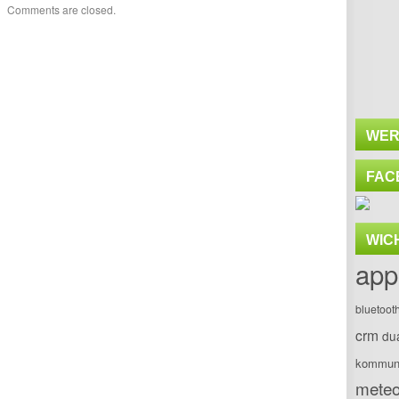
Comments are closed.
WER
FAC
WIC
app
bluetoot
crm
du
kommuni
meteo