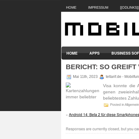
HOME
IMPRESSUM
[[ODLINKS]]
HOME
APPS
BUSINESS SO
BERICHT: SO GREIFT 
SMARTPHONES & HANDYS
TABL
Mai 11th, 2023
teltarif.de - Mobilf
Visa konnte die A
genen zwei­ein­ha
belieb­testes Zahlu
Posted in Allgemein
«
Android 14: Beta 2 für diese Smartphones 
Responses are currently closed, but you c