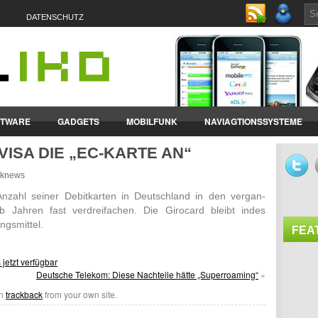
DATENSCHUTZ
FTWARE
GADGETS
MOBILFUNK
NAVIAGTIONSSYSTEME
VISA DIE „EC-KARTE AN“
ET-PCS
VERTRÄGE & TARIFE
unknews
nzahl seiner Debit­karten in Deutsch­land in den vergan­
lb Jahren fast verdrei­fachen. Die Giro­card bleibt indes
ngs­mittel.
FEA
jetzt verfügbar
Deutsche Telekom: Diese Nachteile hätte „Superroaming“
»
an
trackback
from your own site.