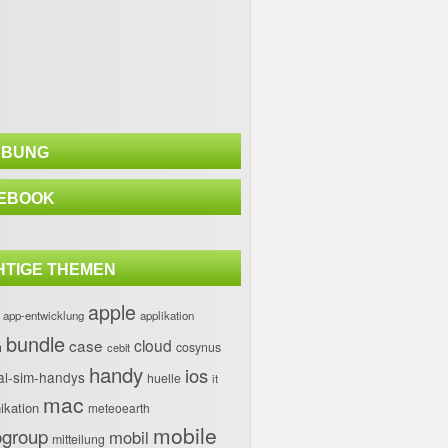
BUNG
EBOOK
HTIGE THEMEN
apple
app-entwicklung
applikation
bundle
case
cloud
h
cosynus
cebit
handy
ios
al-sim-handys
huelle
it
mac
kation
meteoearth
mobile
group
mobil
mitteilung