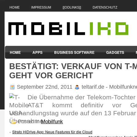
HOME
IMPRESSUM
[[ODLINKS]]
DATENSCHUTZ
HOME
APPS
BUSINESS SOFTWARE
GADGETS
BESTÄTIGT: VERKAUF VON T-
SMARTPHONES & HANDYS
TABLET-PCS
VERTRÄGE & TAR
GEHT VOR GERICHT
September 22nd, 2011
teltarif.de - Mobilfunk
Die Übernahme der Telekom-Tochter
AT&T kommt definitiv vor Ge
Verhandlungstag wurde auf den 13 Februar 
Posted in
Mobilfunk
«
Strato HiDrive-App: Neue Features für die Cloud