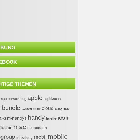
BUNG
EBOOK
HTIGE THEMEN
apple
app-entwicklung
applikation
bundle
case
cloud
h
cosynus
cebit
handy
ios
al-sim-handys
huelle
it
mac
kation
meteoearth
mobile
group
mobil
mitteilung