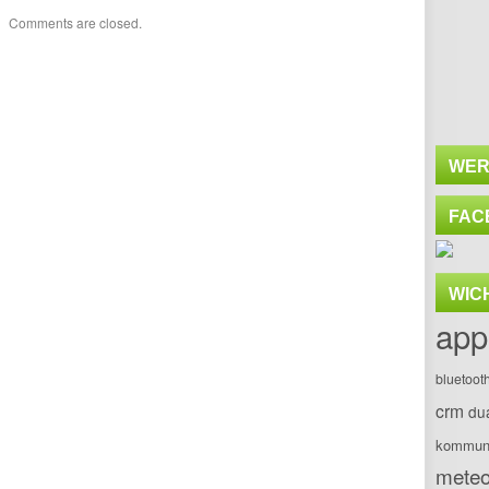
Comments are closed.
WER
FAC
WIC
app
bluetoot
crm
du
kommuni
meteo