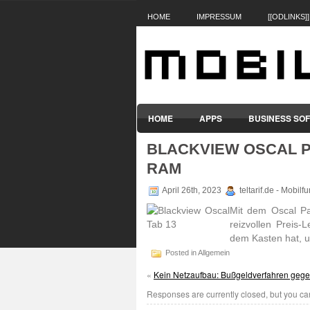
HOME
IMPRESSUM
[[ODLINKS]]
HOME
APPS
BUSINESS SO
BLACKVIEW OSCAL PA
SMARTPHONES & HANDYS
TABL
RAM
April 26th, 2023
teltarif.de - Mobil
Mit dem Oscal Pa
reiz­vollen Preis
dem Kasten hat, un
Posted in Allgemein
«
Kein Netzaufbau: Bußgeldverfahren geg
Responses are currently closed, but you c