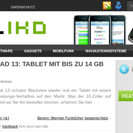
DATENSCHUTZ
FTWARE
GADGETS
MOBILFUNK
NAVIAGTIONSSYSTEME
D 13: TABLET MIT BIS ZU 14 GB
ET-PCS
VERTRÄGE & TARIFE
funknews
d 13 schubst Black­view wieder mal ein Tablet mit einem
-Leis­tungs-Verhältnis auf den Markt. Was der 10-Zoller auf
FEA
d wo Sie ihn bestellen können, erfahren Sie hier.
en 1&1
Bayern: Weniger Funklöcher, besseres Netz
»
an
trackback
from your own site.