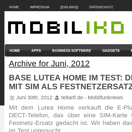
HOME
IMPRESSUM
[[ODLINKS]]
DATENSCHUTZ
HOME
APPS
BUSINESS SOFTWARE
GADGETS
Archive for Juni, 2012
SMARTPHONES & HANDYS
TABLET-PCS
VERTRÄGE & TAR
BASE LUTEA HOME IM TEST: 
MIT SIM ALS FESTNETZERSAT
Juni 30th, 2012
teltarif.de - Mobilfunknews
Mit dem Lutea Home verkauft die E-Pl
DECT-Telefon, das über eine SIM-Karte f
Festnetz-Ersatz gedacht ist. Wir haben 
im Test untersucht.