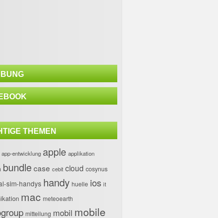
BUNG
EBOOK
HTIGE THEMEN
apple
app-entwicklung
applikation
bundle
case
cloud
h
cosynus
cebit
handy
ios
al-sim-handys
huelle
it
mac
kation
meteoearth
mobile
group
mobil
mitteilung