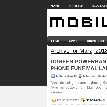
HOME
IMPRESSUM
[[ODLINKS]]
HOME
APPS
BUSINESS SO
Archive for März, 201
SMARTPHONES & HANDYS
TABL
UGREEN POWERBANK 
PHONE FÜNF MAL L
März 31st, 2018
teltarif.de - mobi
Dank des eingebauten Lightning-Ka
Akku mindestens fünf Mal. Doch s
werden.
Posted in Allgemein
No Comments »