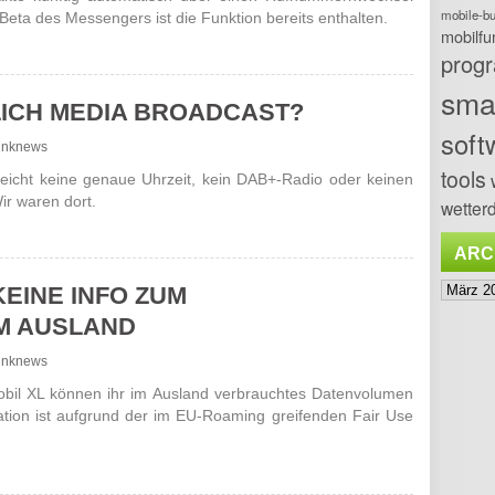
mobile-b
-Beta des Messengers ist die Funktion bereits enthalten.
mobilfu
prog
sma
ICH MEDIA BROADCAST?
soft
lfunknews
tools
eicht keine genaue Uhrzeit, kein DAB+-Radio oder keinen
ir waren dort.
wetterd
ARC
Archiv
EINE INFO ZUM
M AUSLAND
lfunknews
bil XL können ihr im Ausland verbrauchtes Datenvolumen
mation ist aufgrund der im EU-Roaming greifenden Fair Use