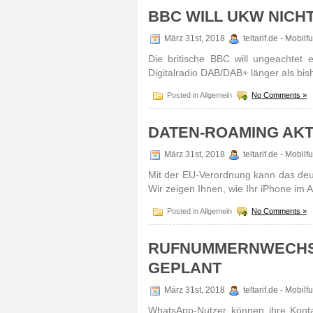
BBC WILL UKW NICH
März 31st, 2018
teltarif.de - Mobil
Die britische BBC will ungeachtet 
Digitalradio DAB/DAB+ länger als bis
Posted in Allgemein
No Comments »
DATEN-ROAMING AKT
März 31st, 2018
teltarif.de - Mobil
Mit der EU-Verordnung kann das de
Wir zeigen Ihnen, wie Ihr iPhone im A
Posted in Allgemein
No Comments »
RUFNUMMERNWECHSE
GEPLANT
März 31st, 2018
teltarif.de - Mobil
WhatsApp-Nutzer können ihre Kont