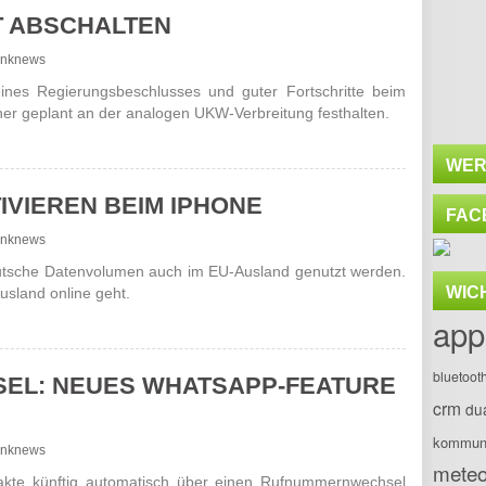
T ABSCHALTEN
funknews
eines Regierungsbeschlusses und guter Fortschritte beim
her geplant an der analogen UKW-Verbreitung festhalten.
WER
IVIEREN BEIM IPHONE
FAC
funknews
utsche Datenvolumen auch im EU-Ausland genutzt werden.
WIC
usland online geht.
app
bluetoot
L: NEUES WHATSAPP-FEATURE
crm
du
kommuni
funknews
meteo
akte künftig automatisch über einen Rufnummernwechsel