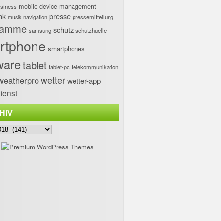
mobile-device-management
usiness
nk
presse
navigation
pressemitteilung
musik
ramme
schutz
samsung
schutzhuelle
rtphone
smartphones
ware
tablet
tablet-pc
telekommunikation
wetter
weatherpro
wetter-app
ienst
HIV