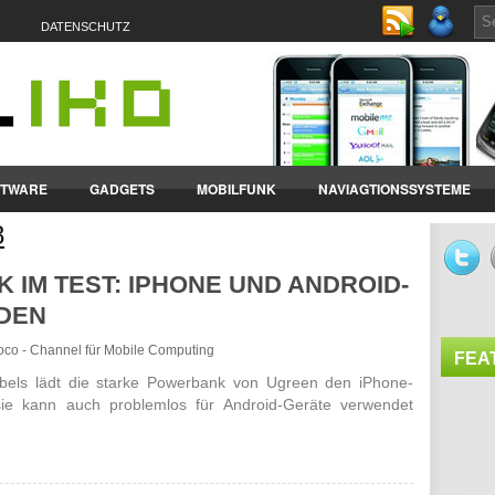
DATENSCHUTZ
FTWARE
GADGETS
MOBILFUNK
NAVIAGTIONSSYSTEME
8
ET-PCS
VERTRÄGE & TARIFE
IM TEST: IPHONE UND ANDROID-
ADEN
croco - Channel für Mobile Computing
FEA
bels lädt die starke Powerbank von Ugreen den iPhone-
ie kann auch problemlos für Android-Geräte verwendet