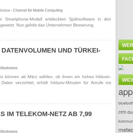
obicroco - Channel für Mobile Computing
 Smart­phone-Modell entdeckten Spähsoftware in den
usgesetzt. Nun gelobt das Unternehmen Besserung.
WER
N DATENVOLUMEN UND TÜRKEI-
FAC
bilfunknews
ldiz können ab März wählen, ob ihnen ein hohes Inklusiv-
WIC
Daten verzichtet, erhält Inklusiv-Minuten für Anrufe ins
app
bluetoot
crm
du
S IM TELEKOM-NETZ AB 7,99
kommuni
meteo
bilfunknews