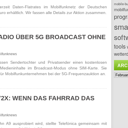
mobile-b
erzeit Daten-Flatrates im Mobilfunknetz der Deutschen
mobilfu
o erhältlich. Wir fassen alle Details zur Aktion zusammen.
prog
sma
soft
RADIO ÜBER 5G BROADCAST OHNE
tools
wetterd
bilfunknews
ssen Sendertochter und Privatsender einen kostenlosen
ARC
Medieninhalte im Broadcast-Modus ohne SIM-Karte. Sie
Archiv
 für Mobilfunkunternehmen bei der 5G-Frequenzauktion an.
V2X: WENN DAS FAHRRAD DAS
bilfunknews
n A9 ausprobiert wird, stellte Telefónica gemeinsam mit