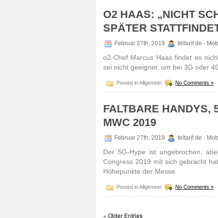
O2 HAAS: „NICHT SC
SPÄTER STATTFINDE
Februar 27th, 2019
teltarif.de - Mo
o2-Chef Marcus Haas findet es nicht
sei nicht geeignet, um bei 3G oder 4
Posted in Allgemein
No Comments »
FALTBARE HANDYS, 5
MWC 2019
Februar 27th, 2019
teltarif.de - Mo
Der 5G-Hype ist ungebrochen, aber 
Congress 2019 mit sich gebracht hat.
Höhepunkte der Messe.
Posted in Allgemein
No Comments »
« Older Entries