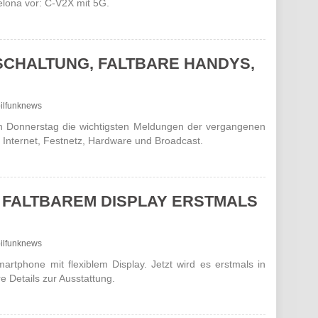
elona vor: C-V2X mit 5G.
SCHALTUNG, FALTBARE HANDYS,
bilfunknews
jeden Donnerstag die wichtigsten Meldungen der vergangenen
Internet, Festnetz, Hardware und Broadcast.
T FALTBAREM DISPLAY ERSTMALS
bilfunknews
artphone mit flexiblem Display. Jetzt wird es erstmals in
e Details zur Ausstattung.