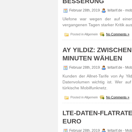
BESSERUNG
Februar 28th, 2019
teltarif.de - m
Ulefone war wegen der auf einem
vergangenen Tagen starker Kritik a
Posted in Allgemein
No Comments »
AY YILDIZ: ZWISCHE
MINUTEN WÄHLEN
Februar 28th, 2019
teltarif.de - Mo
Kunden der Allnet-Tarife von Ay Yi
Daten­volumen wichtig ist. Wer auf 
türkische Mobilfunknetz.
Posted in Allgemein
No Comments »
LTE-DATEN-FLATRATE
EURO
Februar 28th, 2019
teltarif.de - Mo