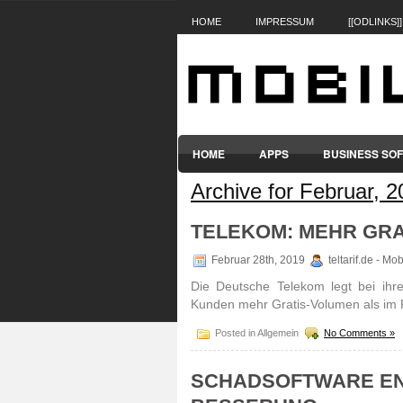
HOME
IMPRESSUM
[[ODLINKS]]
HOME
APPS
BUSINESS SO
Archive for Februar, 
SMARTPHONES & HANDYS
TABL
TELEKOM: MEHR GRA
Februar 28th, 2019
teltarif.de - Mo
Die Deutsche Telekom legt bei ih
Kunden mehr Gratis-Volumen als im 
Posted in Allgemein
No Comments »
SCHADSOFTWARE EN