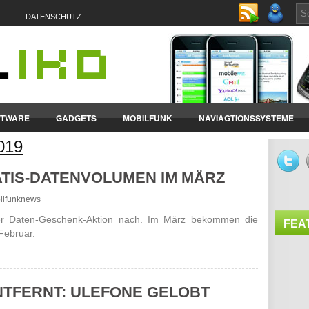
DATENSCHUTZ
FTWARE
GADGETS
MOBILFUNK
NAVIAGTIONSSYSTEME
2019
ET-PCS
VERTRÄGE & TARIFE
TIS-DATENVOLUMEN IM MÄRZ
bilfunknews
rer Daten-Geschenk-Aktion nach. Im März bekommen die
FEA
Februar.
TFERNT: ULEFONE GELOBT