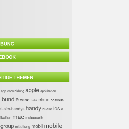
BUNG
EBOOK
HTIGE THEMEN
apple
app-entwicklung
applikation
bundle
case
cloud
h
cosynus
cebit
handy
ios
al-sim-handys
huelle
it
mac
kation
meteoearth
mobile
group
mobil
mitteilung