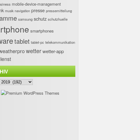
mobile-device-management
usiness
nk
presse
navigation
pressemitteilung
musik
ramme
schutz
samsung
schutzhuelle
rtphone
smartphones
ware
tablet
tablet-pc
telekommunikation
wetter
weatherpro
wetter-app
ienst
HIV