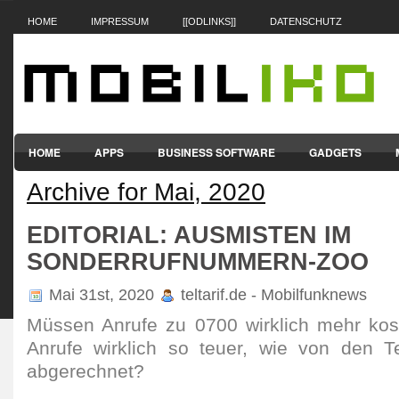
HOME
IMPRESSUM
[[ODLINKS]]
DATENSCHUTZ
HOME
APPS
BUSINESS SOFTWARE
GADGETS
Archive for Mai, 2020
SMARTPHONES & HANDYS
TABLET-PCS
VERTRÄGE & TAR
EDITORIAL: AUSMISTEN IM
SONDERRUFNUMMERN-ZOO
Mai 31st, 2020
teltarif.de - Mobilfunknews
Müssen Anrufe zu 0700 wirk­lich mehr ko
Anrufe wirk­lich so teuer, wie von den Tele
abge­rechnet?