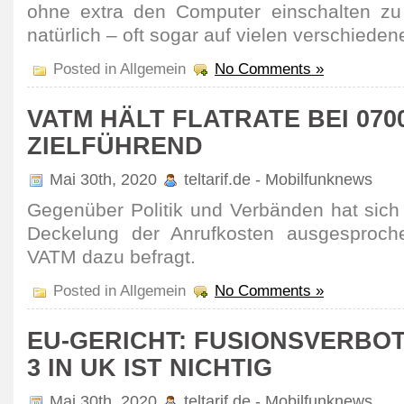
ohne extra den Computer einschalten z
natür­lich – oft sogar auf vielen verschie­d
Posted in Allgemein
No Comments »
VATM HÄLT FLATRATE BEI 070
ZIELFÜHREND
Mai 30th, 2020
teltarif.de - Mobilfunknews
Gegen­über Politik und Verbänden hat sich
Decke­lung der Anruf­kosten ausge­spro­
VATM dazu befragt.
Posted in Allgemein
No Comments »
EU-GERICHT: FUSIONSVERBOT
3 IN UK IST NICHTIG
Mai 30th, 2020
teltarif.de - Mobilfunknews