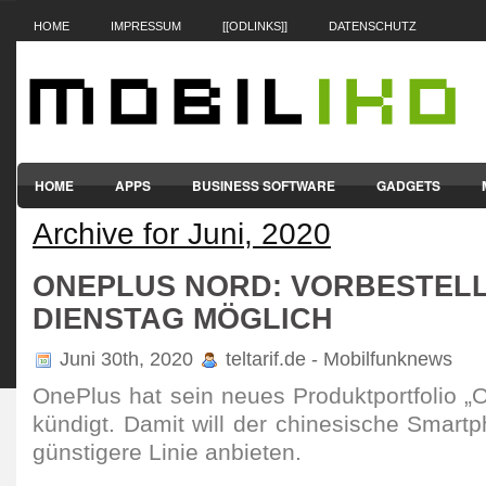
HOME
IMPRESSUM
[[ODLINKS]]
DATENSCHUTZ
HOME
APPS
BUSINESS SOFTWARE
GADGETS
Archive for Juni, 2020
SMARTPHONES & HANDYS
TABLET-PCS
VERTRÄGE & TAR
ONEPLUS NORD: VORBESTEL
DIENSTAG MÖGLICH
Juni 30th, 2020
teltarif.de - Mobilfunknews
OnePlus hat sein neues Produkt­port­folio 
kün­digt. Damit will der chine­si­sche Smart­
güns­ti­gere Linie anbieten.