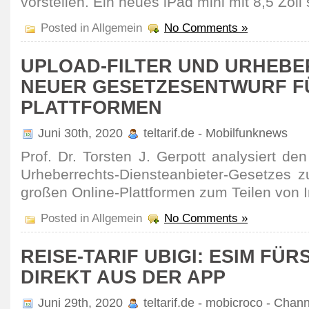
vorstellen. Ein neues iPad mini mit 8,5 Zoll 
Posted in Allgemein
No Comments »
UPLOAD-FILTER UND URHEBE
NEUER GESETZESENTWURF F
PLATTFORMEN
Juni 30th, 2020
teltarif.de - Mobilfunknews
Prof. Dr. Torsten J. Gerpott analy­siert de
Urhe­ber­rechts-Diens­te­an­bieter-Gesetzes 
großen Online-Platt­formen zum Teilen von I
Posted in Allgemein
No Comments »
REISE-TARIF UBIGI: ESIM FÜR
DIREKT AUS DER APP
Juni 29th, 2020
teltarif.de - mobicroco - Chan