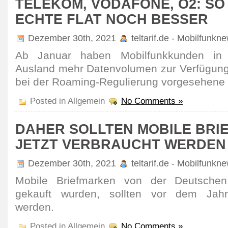
TELEKOM, VODAFONE, O2: SO
ECHTE FLAT NOCH BESSER
Dezember 30th, 2021
teltarif.de - Mobilfunkn
Ab Januar haben Mobil­funk­kunden in Fl
Ausland mehr Daten­volumen zur Verfü­gung. 
bei der Roaming-Regu­lie­rung vorge­sehene 
Posted in Allgemein
No Comments »
DAHER SOLLTEN MOBILE BRI
JETZT VERBRAUCHT WERDEN
Dezember 30th, 2021
teltarif.de - Mobilfunkn
Mobile Brief­marken von der Deut­schen
gekauft wurden, sollten vor dem Jahre
werden.
Posted in Allgemein
No Comments »