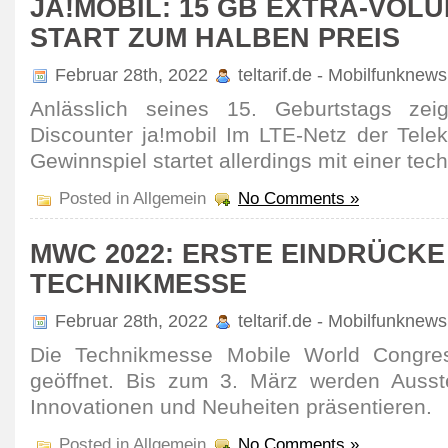
JA!MOBIL: 15 GB EXTRA-VOL
START ZUM HALBEN PREIS
Februar 28th, 2022
teltarif.de - Mobilfunknews
Anläss­lich seines 15. Geburts­tags ze
Discounter ja!mobil Im LTE-Netz der Tele
Gewinn­spiel startet aller­dings mit einer te
Posted in Allgemein
No Comments »
MWC 2022: ERSTE EINDRÜCKE
TECHNIKMESSE
Februar 28th, 2022
teltarif.de - Mobilfunknews
Die Tech­nik­messe Mobile World Congres
geöffnet. Bis zum 3. März werden Ausste
Inno­vationen und Neuheiten präsen­tieren.
Posted in Allgemein
No Comments »