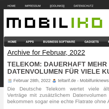
HOME
IMPRESSUM
[[ODLINKS]]
DATENSCHUTZ
HOME
APPS
BUSINESS SOFTWARE
GADGETS
Archive for Februar, 2022
SMARTPHONES & HANDYS
TABLET-PCS
VERTRÄGE & TAR
TELEKOM: DAUERHAFT MEHR
DATENVOLUMEN FÜR VIELE 
Februar 28th, 2022
teltarif.de - Mobilfunknews
Die Deut­sche Telekom wertet viele äl
Verträge mit zusätz­lichem Daten­volumen
bekommen sogar eine echte Flat­rate ohne A