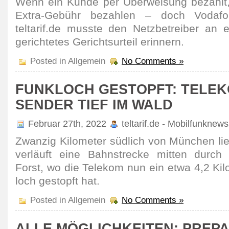
Wenn ein Kunde per Über­wei­sung bezahlt,
Extra-Gebühr bezahlen – doch Voda­fon
teltarif.de musste den Netz­betreiber an 
gerich­tetes Gerichts­urteil erin­nern.
Posted in Allgemein
No Comments »
FUNKLOCH GESTOPFT: TELE
SENDER TIEF IM WALD
Februar 27th, 2022
teltarif.de - Mobilfunknews
Zwanzig Kilo­meter südlich von München lie
verläuft eine Bahn­strecke mitten durch
Forst, wo die Telekom nun ein etwa 4,2 Kil
loch gestopft hat.
Posted in Allgemein
No Comments »
ALLE MÖGLICHKEITEN: PREPA