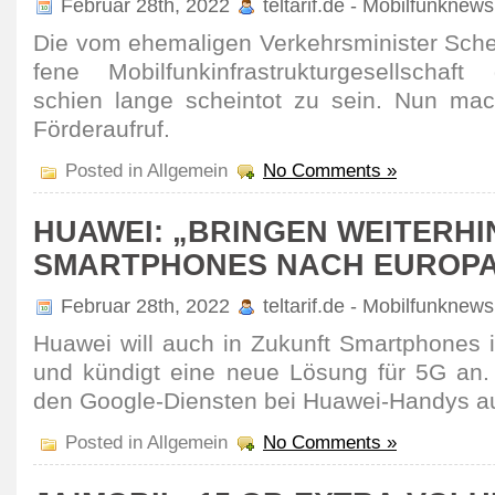
Februar 28th, 2022
teltarif.de - Mobilfunknews
Die vom ehema­ligen Verkehrs­minister Sch
fene Mobil­funkin­fra­struk­tur­gesell­scha
schien lange scheintot zu sein. Nun mac
Förder­aufruf.
Posted in Allgemein
No Comments »
HUAWEI: „BRINGEN WEITERHI
SMARTPHONES NACH EUROP
Februar 28th, 2022
teltarif.de - Mobilfunknews
Huawei will auch in Zukunft Smart­phones 
und kündigt eine neue Lösung für 5G an. 
den Google-Diensten bei Huawei-Handys a
Posted in Allgemein
No Comments »