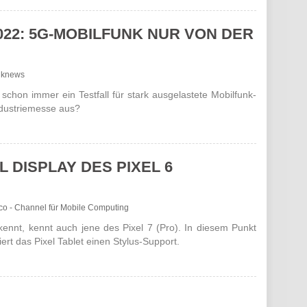
22: 5G-MOBILFUNK NUR VON DER
unknews
on immer ein Test­fall für stark ausge­las­tete Mobil­funk­
dus­trie­messe aus?
L DISPLAY DES PIXEL 6
roco - Channel für Mobile Computing
kennt, kennt auch jene des Pixel 7 (Pro). In diesem Punkt
­riert das Pixel Tablet einen Stylus-Support.