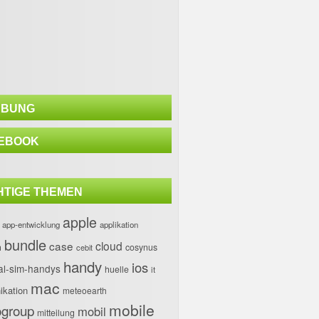
BUNG
EBOOK
HTIGE THEMEN
apple
app-entwicklung
applikation
bundle
case
cloud
h
cosynus
cebit
handy
ios
al-sim-handys
huelle
it
mac
kation
meteoearth
mobile
group
mobil
mitteilung