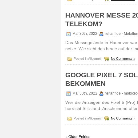
HANNOVER MESSE 20
TELEKOM?
Mai 30th, 2022
teltarif.de - Mobilf
Das Messe­gelände in Hannover war sch
netze. Wie sieht das heute auf der In
Posted in Allgemein
No Comments »
GOOGLE PIXEL 7 SOL
BEKOMMEN
Mai 30th, 2022
teltarif.de - mobic
Wer die Anzeigen des Pixel 6 (Pro) 
herrscht Still­stand. Anschei­nend offe
Posted in Allgemein
No Comments »
« Older Entries