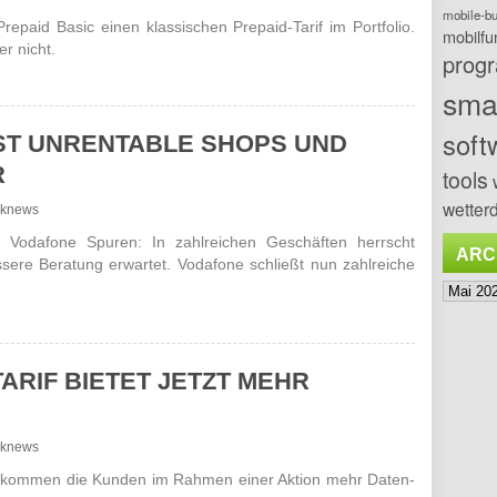
mobile-b
paid Basic einen klas­sischen Prepaid-Tarif im Port­folio.
mobilfu
r nicht.
prog
sma
soft
T UNRENTABLE SHOPS UND S
tools
wetterd
unknews
 Voda­fone Spuren: In zahl­rei­chen Geschäften herrscht
ARC
ere Bera­tung erwartet. Voda­fone schließt nun zahl­reiche
Archiv
ARIF BIETET JETZT MEHR
unknews
 bekommen die Kunden im Rahmen einer Aktion mehr Daten­