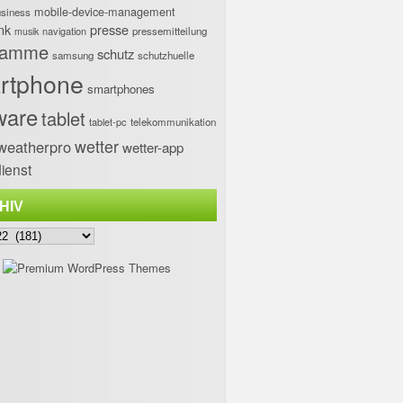
mobile-device-management
usiness
nk
presse
navigation
pressemitteilung
musik
ramme
schutz
samsung
schutzhuelle
rtphone
smartphones
ware
tablet
tablet-pc
telekommunikation
wetter
weatherpro
wetter-app
ienst
HIV