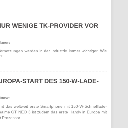
UR WENIGE TK-PROVIDER VOR
unknews
Vernet­zungen werden in der Indus­trie immer wich­tiger. Wie
s?
UROPA-START DES 150-W-LADE-
unknews
 das welt­weit erste Smart­phone mit 150-W-Schnell­lade-
realme GT NEO 3 ist zudem das erste Handy in Europa mit
 Prozessor.