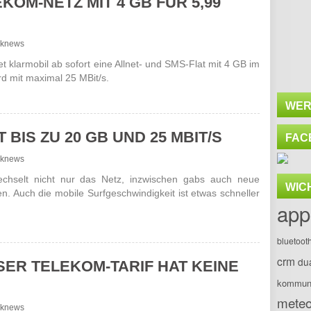
KOM-NETZ MIT 4 GB FÜR 5,99
unknews
t klar­mobil ab sofort eine Allnet- und SMS-Flat mit 4 GB im
d mit maximal 25 MBit/s.
WER
 BIS ZU 20 GB UND 25 MBIT/S
FAC
unknews
ch­selt nicht nur das Netz, inzwi­schen gabs auch neue
WIC
en. Auch die mobile Surf­geschwin­dig­keit ist etwas schneller
app
bluetoot
crm
du
SER TELEKOM-TARIF HAT KEINE
kommuni
meteo
unknews