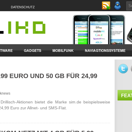
DATENSCHUTZ
FTWARE
GADGETS
MOBILFUNK
NAVIAGTIONSSYSTEME
ET-PCS
VERTRÄGE & TARIFE
,99 EURO UND 50 GB FÜR 24,99
unknews
FEA
il­lisch-Aktionen bietet die Marke sim.de beispiels­weise
4,99 Euro zur Allnet- und SMS-Flat.