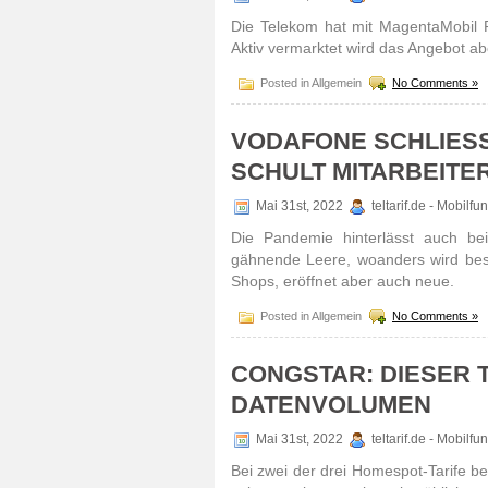
Die Telekom hat mit MagentaMobil Pre
Aktiv vermarktet wird das Angebot abe
Posted in Allgemein
No Comments »
VODAFONE SCHLIESS
CHULT MITARBEITER
Mai 31st, 2022
teltarif.de - Mobilf
Die Pandemie hinter­lässt auch bei
gähnende Leere, woan­ders wird bess
Shops, eröffnet aber auch neue.
Posted in Allgemein
No Comments »
CONGSTAR: DIESER T
DATENVOLUMEN
Mai 31st, 2022
teltarif.de - Mobilf
Bei zwei der drei Home­spot-Tarife