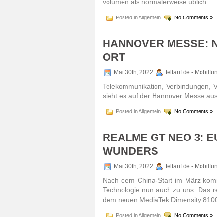
volumen als norma­ler­weise üblich.
Posted in Allgemein
No Comments »
HANNOVER MESSE: N
ORT
Mai 30th, 2022
teltarif.de - Mobilf
Tele­kom­muni­kation, Verbin­dungen, 
sieht es auf der Hannover Messe au
Posted in Allgemein
No Comments »
REALME GT NEO 3: E
WUNDERS
Mai 30th, 2022
teltarif.de - Mobilf
Nach dem China-Start im März kommt
Tech­nologie nun auch zu uns. Das 
dem neuen MediaTek Dimen­sity 8100
Posted in Allgemein
No Comments »