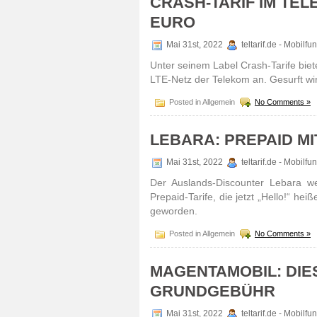
CRASH-TARIF IM TELE
EURO
Mai 31st, 2022
teltarif.de - Mobilf
Unter seinem Label Crash-Tarife biete
LTE-Netz der Telekom an. Gesurft wir
Posted in Allgemein
No Comments »
LEBARA: PREPAID MIT
Mai 31st, 2022
teltarif.de - Mobilf
Der Auslands-Discounter Lebara we
Prepaid-Tarife, die jetzt „Hello!“ heiß
geworden.
Posted in Allgemein
No Comments »
MAGENTAMOBIL: DIE
GRUNDGEBÜHR
Mai 31st, 2022
teltarif.de - Mobilf