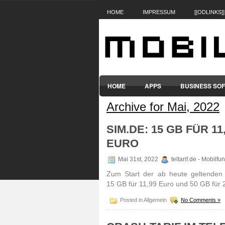
HOME
IMPRESSUM
[[ODLINKS]]
HOME
APPS
BUSINESS SO
Archive for Mai, 2022
SMARTPHONES & HANDYS
TABL
SIM.DE: 15 GB FÜR 11
EURO
Mai 31st, 2022
teltarif.de - Mobilf
Zum Start der ab heute geltenden Dr
15 GB für 11,99 Euro und 50 GB für 2
Posted in Allgemein
No Comments »