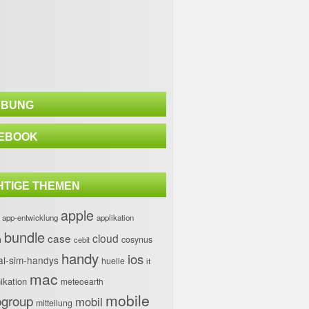
BUNG
EBOOK
HTIGE THEMEN
apple
app-entwicklung
applikation
bundle
case
cloud
h
cosynus
cebit
handy
ios
al-sim-handys
huelle
it
mac
kation
meteoearth
mobile
group
mobil
mitteilung