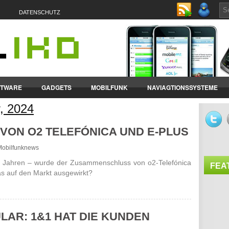
DATENSCHUTZ
FTWARE
GADGETS
MOBILFUNK
NAVIAGTIONSSYSTEME
, 2024
ET-PCS
VERTRÄGE & TARIFE
 VON O2 TELEFÓNICA UND E-PLUS
- Mobilfunknews
 Jahren – wurde der Zusam­men­schluss von o2-Telefónica
FEA
as auf den Markt ausge­wirkt?
AR: 1&1 HAT DIE KUNDEN