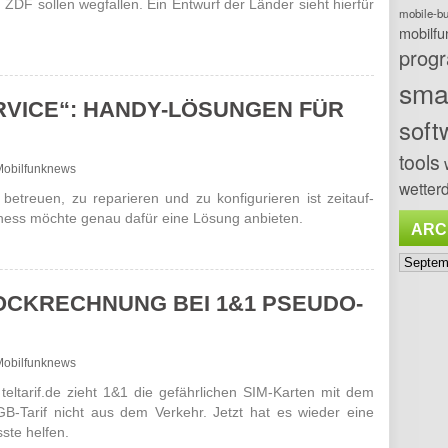
ZDF sollen wegfallen. Ein Entwurf der Länder sieht hierfür
mobile-b
mobilfu
prog
sma
ERVICE“: HANDY-LÖSUNGEN FÜR
soft
tools
- Mobilfunknews
wetterd
treuen, zu repa­rieren und zu konfi­gurieren ist zeit­auf­
­ness möchte genau dafür eine Lösung anbieten.
ARC
Archiv
HOCKRECHNUNG BEI 1&1 PSEUDO-
- Mobilfunknews
eltarif.de zieht 1&1 die gefähr­lichen SIM-Karten mit dem
-GB-Tarif nicht aus dem Verkehr. Jetzt hat es wieder eine
sste helfen.