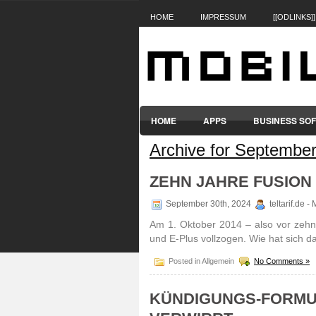
HOME
IMPRESSUM
[[ODLINKS]]
HOME
APPS
BUSINESS SO
Archive for September
SMARTPHONES & HANDYS
TABL
ZEHN JAHRE FUSION
September 30th, 2024
teltarif.de 
Am 1. Oktober 2014 – also vor zehn
und E-Plus voll­zogen. Wie hat sich d
Posted in Allgemein
No Comments »
KÜNDIGUNGS-FORMUL