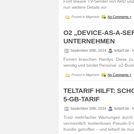
Fünf lineare TV-Sender von ARD und 
nun weitere Details vor.
Posted in Allgemein
No Comments »
O2 „DEVICE-AS-A-S
UNTERNEHMEN
September 30th, 2024
teltarif.de 
Firmen brau­chen Handys. Diese zu be
wendig und bindet Personal. o2-Busi
Posted in Allgemein
No Comments »
TELTARIF HILFT: SC
5-GB-TARIF
September 30th, 2024
teltarif.de 
Trotz mehr­facher Warnungen durch t
vermeint­lich kosten­losen Pseudo-5
Kundin getroffen – und teltarif.de mu