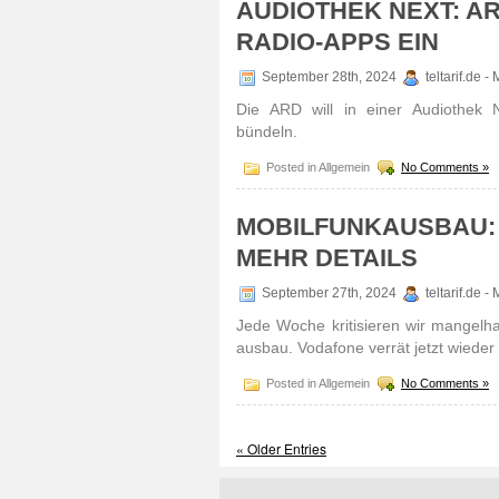
AUDIOTHEK NEXT: A
RADIO-APPS EIN
September 28th, 2024
teltarif.de 
Die ARD will in einer Audio­thek N
bündeln.
Posted in Allgemein
No Comments »
MOBILFUNKAUSBAU:
MEHR DETAILS
September 27th, 2024
teltarif.de 
Jede Woche kriti­sieren wir mangel­h
ausbau. Voda­fone verrät jetzt wiede
Posted in Allgemein
No Comments »
« Older Entries