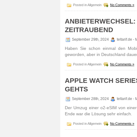
Posted in Allgemein
No Comments »
ANBIETERWECHSEL:
ZEITRAUBEND
September 29th, 2024
teltarif.de 
Haben Sie schon einmal den Mobil­f
geworden, aber in Deutsch­land daue
Posted in Allgemein
No Comments »
APPLE WATCH SERIES
GEHTS
September 28th, 2024
teltarif.de 
Der Umzug einer o2-eSIM von einer 
Ende war die Lösung sehr einfach.
Posted in Allgemein
No Comments »