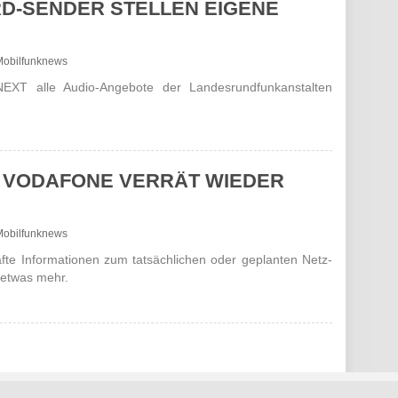
RD-SENDER STELLEN EIGENE
- Mobilfunknews
EXT alle Audio-Ange­bote der Landes­rund­funk­anstalten
 VODAFONE VERRÄT WIEDER
- Mobilfunknews
afte Infor­mationen zum tatsäch­lichen oder geplanten Netz­
r etwas mehr.