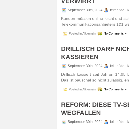
VERWIRRT
September 30th, 2024
teltarif.de 
Kunden müssen online leicht und sch
Tele­kom­muni­kati­ons­anbie­ters 1&1 w
Posted in Allgemein
No Comments »
DRILLISCH DARF NI
KASSIEREN
September 30th, 2024
teltarif.de 
Dril­lisch kassiert seit Jahren 14,9
Das ist pauschal so nicht zulässig, e
Posted in Allgemein
No Comments »
REFORM: DIESE TV-
WEGFALLEN
September 30th, 2024
teltarif.de 