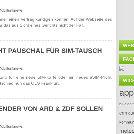
- Mobilfunknews
nell einen Vertrag kündigen können. Auf der Webseite des
ar das aus Sicht eines Gerichts nicht der Fall.
WER
CHT PAUSCHAL FÜR SIM-TAUSCH
FAC
- Mobilfunknews
5 Euro für eine neue SIM-Karte oder ein neues eSIM-Profil.
WIC
ntschied nun das OLG Frank­furt.
app
bluetoot
SENDER VON ARD & ZDF SOLLEN
crm
du
kommuni
- Mobilfunknews
meteo