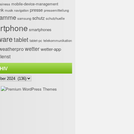
mobile-device-management
usiness
nk
presse
navigation
pressemitteilung
musik
ramme
schutz
samsung
schutzhuelle
rtphone
smartphones
ware
tablet
tablet-pc
telekommunikation
wetter
weatherpro
wetter-app
ienst
HIV