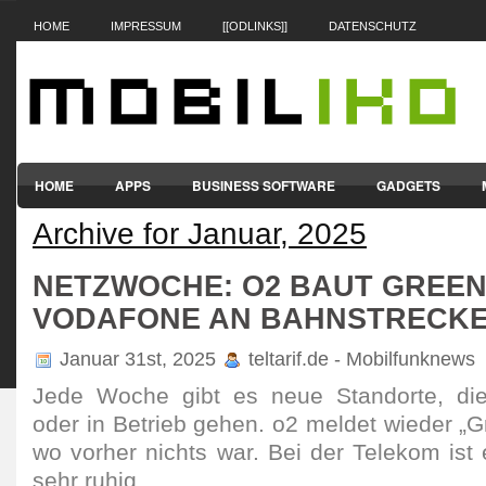
HOME
IMPRESSUM
[[ODLINKS]]
DATENSCHUTZ
HOME
APPS
BUSINESS SOFTWARE
GADGETS
Archive for Januar, 2025
SMARTPHONES & HANDYS
TABLET-PCS
VERTRÄGE & TAR
NETZWOCHE: O2 BAUT GREEN
VODAFONE AN BAHNSTRECK
Januar 31st, 2025
teltarif.de - Mobilfunknews
Jede Woche gibt es neue Stand­orte, die
oder in Betrieb gehen. o2 meldet wieder „Gr
wo vorher nichts war. Bei der Telekom is
sehr ruhig.