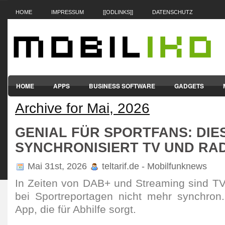
HOME
IMPRESSUM
[[ODLINKS]]
DATENSCHUTZ
HOME
APPS
BUSINESS SOFTWARE
GADGETS
Archive for Mai, 2026
SMARTPHONES & HANDYS
TABLET-PCS
VERTRÄGE & TAR
GENIAL FÜR SPORTFANS: DIE
SYNCHRONISIERT TV UND RA
Mai 31st, 2026
teltarif.de - Mobilfunknews
In Zeiten von DAB+ und Streaming sind TV
bei Sport­repor­tagen nicht mehr synchron
App, die für Abhilfe sorgt.