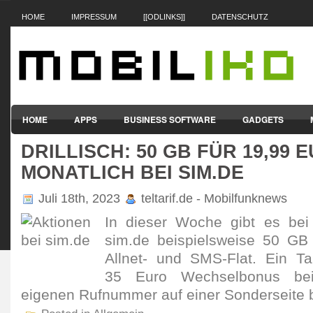
HOME
IMPRESSUM
[[ODLINKS]]
DATENSCHUTZ
HOME
APPS
BUSINESS SOFTWARE
GADGETS
DRILLISCH: 50 GB FÜR 19,99 
SMARTPHONES & HANDYS
TABLET-PCS
VERTRÄGE & TAR
MONATLICH BEI SIM.DE
Juli 18th, 2023
teltarif.de - Mobilfunknews
In dieser Woche gibt es bei d
sim.de beispiels­weise 50 GB
Allnet- und SMS-Flat. Ein Tar
35 Euro Wech­sel­bonus be
eigenen Rufnummer auf einer Sonder­seite b