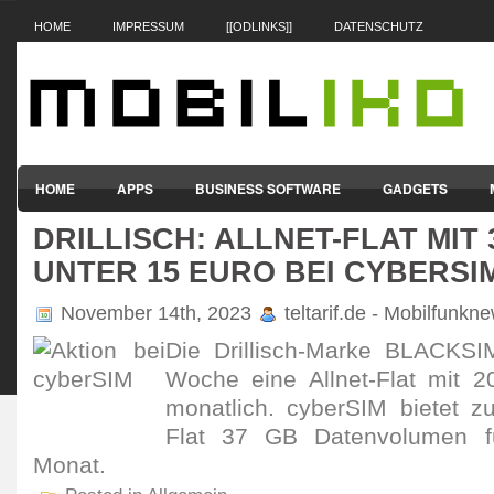
HOME
IMPRESSUM
[[ODLINKS]]
DATENSCHUTZ
HOME
APPS
BUSINESS SOFTWARE
GADGETS
DRILLISCH: ALLNET-FLAT MIT 
SMARTPHONES & HANDYS
TABLET-PCS
VERTRÄGE & TAR
UNTER 15 EURO BEI CYBERSI
November 14th, 2023
teltarif.de - Mobilfunkn
Die Dril­lisch-Marke BLACKSIM 
Woche eine Allnet-Flat mit 
monat­lich. cyberSIM bietet z
Flat 37 GB Daten­volumen f
Monat.