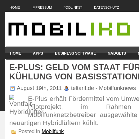
HOME
IMPRESSUM
[[ODLINKS]]
DATENSCHUTZ
HOME
APPS
BUSINESS SOFTWARE
GADGETS
E-PLUS: GELD VOM STAAT FÜ
SMARTPHONES & HANDYS
TABLET-PCS
VERTRÄGE & TAR
KÜHLUNG VON BASISSTATION
August 19th, 2011
teltarif.de - Mobilfunknews
E-Plus erhält Fördermittel vom Umwel
Pilotprojekt, im Rahme
Mobilfunknetzbetreiber ausgewählte
neuartigen Hybridlüftern kühlt.
Posted in
Mobilfunk