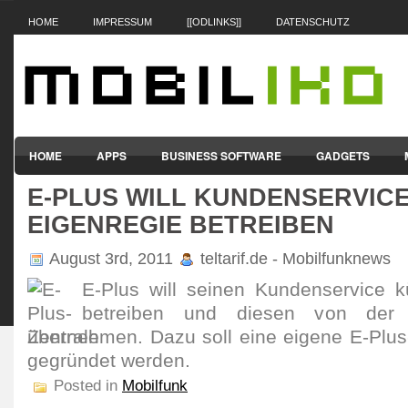
HOME
IMPRESSUM
[[ODLINKS]]
DATENSCHUTZ
HOME
APPS
BUSINESS SOFTWARE
GADGETS
E-PLUS WILL KUNDENSERVICE
SMARTPHONES & HANDYS
TABLET-PCS
VERTRÄGE & TAR
EIGENREGIE BETREIBEN
August 3rd, 2011
teltarif.de - Mobilfunknews
E-Plus will seinen Kundenservice kü
betreiben und diesen von der
übernehmen. Dazu soll eine eigene E-Plus-
gegründet werden.
Posted in
Mobilfunk