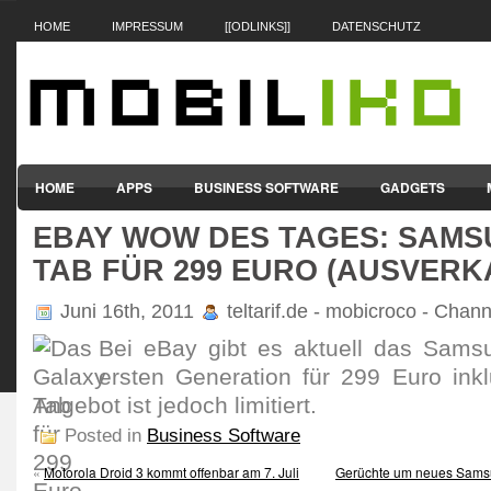
HOME
IMPRESSUM
[[ODLINKS]]
DATENSCHUTZ
HOME
APPS
BUSINESS SOFTWARE
GADGETS
EBAY WOW DES TAGES: SAM
SMARTPHONES & HANDYS
TABLET-PCS
VERTRÄGE & TAR
TAB FÜR 299 EURO (AUSVERK
Juni 16th, 2011
teltarif.de - mobicroco - Chan
Bei eBay gibt es aktuell das Sams
ersten Generation für 299 Euro ink
Angebot ist jedoch limitiert.
Posted in
Business Software
«
Motorola Droid 3 kommt offenbar am 7. Juli
Gerüchte um neues Samsun