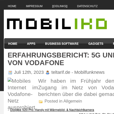
HOME
IMPRESSUM
[[ODLINKS]]
DATENSCHUTZ
HOME
APPS
BUSINESS SOFTWARE
GADGETS
ERFAHRUNGSBERICHT: 5G UND
SMARTPHONES & HANDYS
TABLET-PCS
VERTRÄGE & TAR
VON VODAFONE
Juli 12th, 2023
teltarif.de - Mobilfunknews
Wir haben im Früh­jahr den
Zugang im Netz von Voda­
berichten über die dabei gemac
Posted in Allgemein
«
Doogee V20 Pro: Handy mit Wärmebild- & Nachtsichtkamera