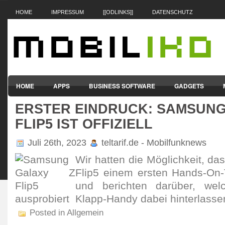
HOME
IMPRESSUM
[[ODLINKS]]
DATENSCHUTZ
HOME
APPS
BUSINESS SOFTWARE
GADGETS
ERSTER EINDRUCK: SAMSUNG
SMARTPHONES & HANDYS
TABLET-PCS
VERTRÄGE & TAR
FLIP5 IST OFFIZIELL
Juli 26th, 2023
teltarif.de - Mobilfunknews
Wir hatten die Möglich­keit, 
Flip5 einem ersten Hands-On-T
und berichten darüber, wel
Klapp-Handy dabei hinter­lasse
Posted in Allgemein