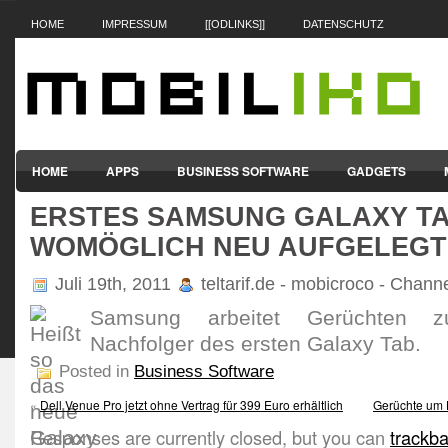
HOME
IMPRESSUM
[[ODLINKS]]
DATENSCHUTZ
HOME
APPS
BUSINESS SOFTWARE
GADGETS
ERSTES SAMSUNG GALAXY TA
SMARTPHONES & HANDYS
TABLET-PCS
VERTRÄGE & TAR
WOMÖGLICH NEU AUFGELEGT
Juli 19th, 2011
teltarif.de - mobicroco - Chann
Samsung arbeitet Gerüchten 
Nachfolger des ersten Galaxy Tab.
Posted in
Business Software
«
Dell Venue Pro jetzt ohne Vertrag für 399 Euro erhältlich
Gerüchte um 
Responses are currently closed, but you can
trackb