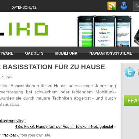
DATENSCHUTZ
FTWARE
GADGETS
MOBILFUNK
NAVIAGTIONSSYSTEME
 BASISSTATION FÜR ZU HAUSE
ET-PCS
VERTRÄGE & TARIFE
funknews
leine Basis­sta­tionen für zu Hause boten einige Jahre lang
z­ver­sor­gung bei schwa­chem oder fehlendem Mobil­funk-
 wurden sie durch neuere Tech­niken abge­löst - und durch
FEA
tz­ausbau.
kostenprivileg“
4Bro Flexz!: Handy-Tarif per App im Telekom-Netz getestet
»
an
trackback
from your own site.