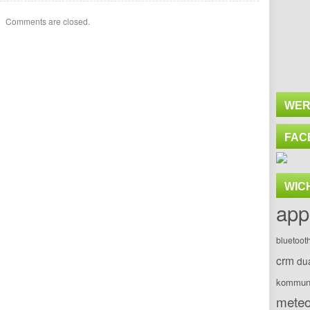
Comments are closed.
WER
FAC
WIC
app
bluetoot
crm
du
kommuni
meteo