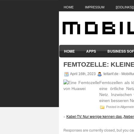
HOME
IMPRESSUM
[[ODLINKS]]
HOME
APPS
BUSINESS SO
FEMTOZELLE: KLEINE
SMARTPHONES & HANDYS
TABL
April 16th, 2023
teltarif.de - Mobil
Femto­zellen als k
eine örtliche Net
Netz. Inzwi­schen
einen besseren Ne
Posted in Allgemein
«
Kabel-TV: Nur wenige kennen das „Neben
Responses are currently closed, but you c