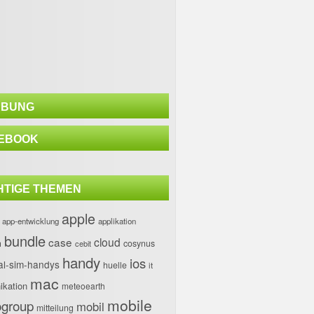
BUNG
EBOOK
HTIGE THEMEN
apple
app-entwicklung
applikation
bundle
case
cloud
h
cosynus
cebit
handy
ios
al-sim-handys
huelle
it
mac
kation
meteoearth
mobile
group
mobil
mitteilung