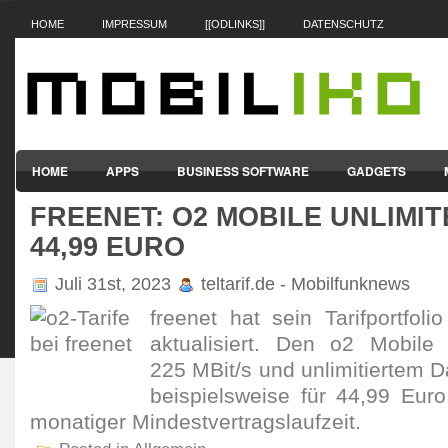
HOME
IMPRESSUM
[[ODLINKS]]
DATENSCHUTZ
HOME
APPS
BUSINESS SOFTWARE
GADGETS
FREENET: O2 MOBILE UNLIMI
SMARTPHONES & HANDYS
TABLET-PCS
VERTRÄGE & TAR
44,99 EURO
Juli 31st, 2023
teltarif.de - Mobilfunknews
freenet hat sein Tarifport­foli
aktua­lisiert. Den o2 Mobile
225 MBit/s und unli­mitiertem D
beispiels­weise für 44,99 Eur
mona­tiger Mindest­ver­trags­lauf­zeit.