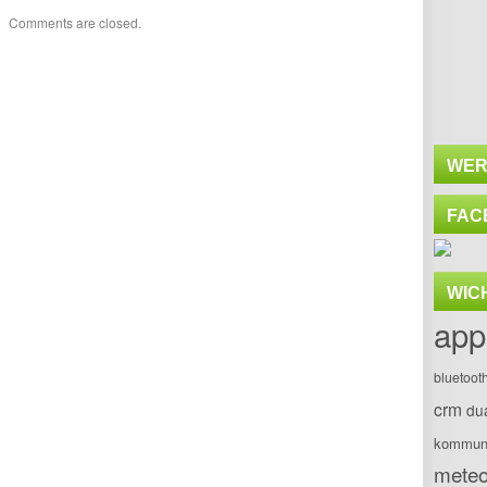
Comments are closed.
WER
FAC
WIC
app
bluetoot
crm
du
kommuni
meteo