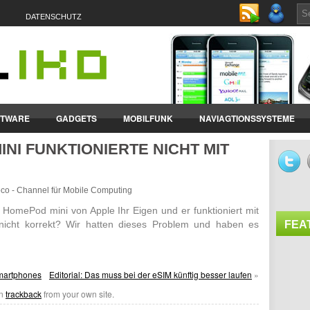
DATENSCHUTZ
FTWARE
GADGETS
MOBILFUNK
NAVIAGTIONSSYSTEME
NI FUNKTIONIERTE NICHT MIT
ET-PCS
VERTRÄGE & TARIFE
roco - Channel für Mobile Computing
HomePod mini von Apple Ihr Eigen und er funk­tio­niert mit
nicht korrekt? Wir hatten dieses Problem und haben es
FEA
martphones
Editorial: Das muss bei der eSIM künftig besser laufen
»
an
trackback
from your own site.