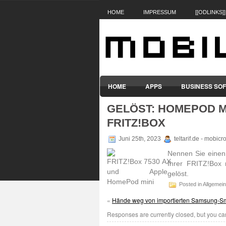
HOME
IMPRESSUM
[[ODLINKS]]
HOME
APPS
BUSINESS SO
GELÖST: HOMEPOD MI
SMARTPHONES & HANDYS
TABL
FRITZ!BOX
Juni 25th, 2023
teltarif.de - mobic
Nennen Sie einen 
Ihrer FRITZ!Box 
gelöst.
Posted in Allgemein
«
Hände weg von importierten Samsung-S
Responses are currently closed, but you c