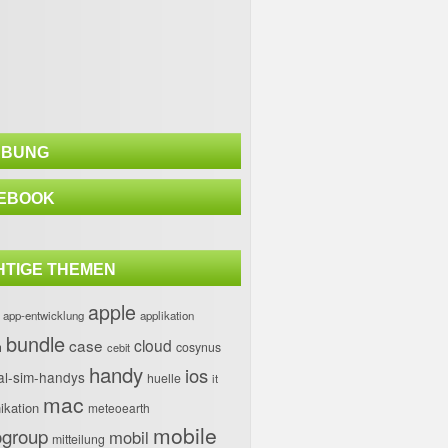
BUNG
EBOOK
HTIGE THEMEN
apple
app-entwicklung
applikation
bundle
case
cloud
h
cosynus
cebit
handy
ios
al-sim-handys
huelle
it
mac
kation
meteoearth
mobile
group
mobil
mitteilung