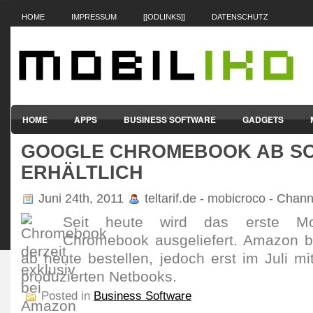
HOME
IMPRESSUM
[[ODLINKS]]
DATENSCHUTZ
HOME
APPS
BUSINESS SOFTWARE
GADGETS
GOOGLE CHROMEBOOK AB S
SMARTPHONES & HANDYS
TABLET-PCS
VERTRÄGE & TAR
ERHÄLTLICH
Juni 24th, 2011
teltarif.de - mobicroco - Chan
Seit heute wird das erste M
Chromebook ausgeliefert. Amazon be
ab heute bestellen, jedoch erst im Juli 
produzierten Netbooks.
Posted in
Business Software