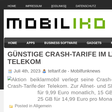
HOME
IMPRESSUM
[[ODLINKS]]
DATENSCHUTZ
HOME
APPS
BUSINESS SOFTWARE
GADGETS
GÜNSTIGE CRASH-TARIFE IM 
SMARTPHONES & HANDYS
TABLET-PCS
VERTRÄGE & TAR
TELEKOM
Juli 4th, 2023
teltarif.de - Mobilfunknews
klar­mobil verlegt seine Crash
der Telekom. Zur Allnet- und 
für 9,99 Euro monat­lich, 15 G
25 GB für 14,99 Euro pro Mona
Posted in Allgemein