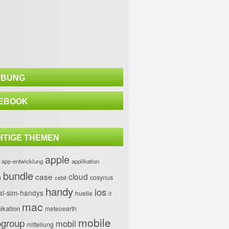
BUNG
EBOOK
HTIGE THEMEN
apple
app-entwicklung
applikation
bundle
case
cloud
h
cosynus
cebit
handy
ios
al-sim-handys
huelle
it
mac
kation
meteoearth
mobile
group
mobil
mitteilung