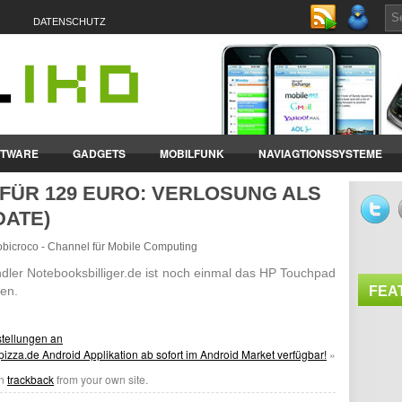
DATENSCHUTZ
FTWARE
GADGETS
MOBILFUNK
NAVIAGTIONSSYSTEME
 FÜR 129 EURO: VERLOSUNG ALS
ET-PCS
VERTRÄGE & TARIFE
DATE)
mobicroco - Channel für Mobile Computing
ler Notebooksbilliger.de ist noch einmal das HP Touchpad
en.
FEA
stellungen an
pizza.de Android Applikation ab sofort im Android Market verfügbar!
»
an
trackback
from your own site.