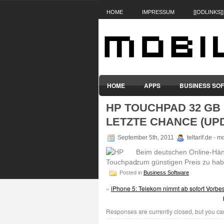
HOME
IMPRESSUM
[[ODLINKS]]
HOME
APPS
BUSINESS SO
HP TOUCHPAD 32 GB
SMARTPHONES & HANDYS
TABL
LETZTE CHANCE (UP
September 5th, 2011
teltarif.de - 
Beim deutschen Online-Händ
zum günstigen Preis zu hab
Posted in
Business Software
«
iPhone 5: Telekom nimmt ab sofort Vorbe
Responses are currently closed, but you c