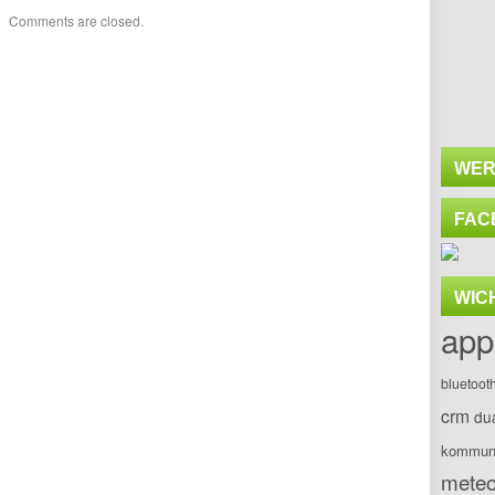
Comments are closed.
WER
FAC
WIC
app
bluetoot
crm
du
kommuni
meteo