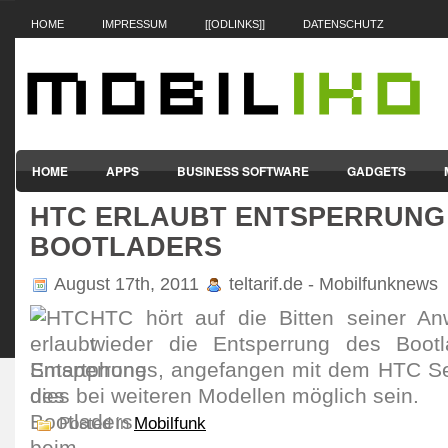
HOME
IMPRESSUM
[[ODLINKS]]
DATENSCHUTZ
HOME
APPS
BUSINESS SOFTWARE
GADGETS
HTC ERLAUBT ENTSPERRUNG
SMARTPHONES & HANDYS
TABLET-PCS
VERTRÄGE & TAR
BOOTLADERS
August 17th, 2011
teltarif.de - Mobilfunknews
HTC hört auf die Bitten seiner An
wieder die Entsperrung des Bootl
Smartphones, angefangen mit dem HTC Sen
dies bei weiteren Modellen möglich sein.
Posted in
Mobilfunk