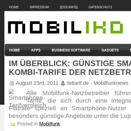
HOME
IMPRESSUM
[[ODLINKS]]
DATENSCHUTZ
HOME
APPS
BUSINESS SOFTWARE
GADGETS
IM ÜBERBLICK: GÜNSTIGE S
SMARTPHONES & HANDYS
TABLET-PCS
VERTRÄGE & TAR
KOMBI-TARIFE DER NETZBET
August 23rd, 2011
teltarif.de - Mobilfunknews
Alle Mobilfunk-Netzbetreiber führ
Tarife, die sich durch eine integri
Flatrate speziell an Smartphone-Nutzer 
besonders günstige Angebote unter die L
Posted in
Mobilfunk