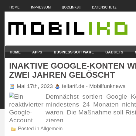
HOME
IMPRESSUM
[[ODLINKS]]
DATENSCHUTZ
HOME
APPS
BUSINESS SOFTWARE
GADGETS
INAKTIVE GOOGLE-KONTEN 
SMARTPHONES & HANDYS
TABLET-PCS
VERTRÄGE & TAR
ZWEI JAHREN GELÖSCHT
Mai 17th, 2023
teltarif.de - Mobilfunknews
Demnächst sortiert Google K
mindes­tens 24 Monaten nich
waren. Die Maßnahme soll Risi
zieren.
Posted in Allgemein