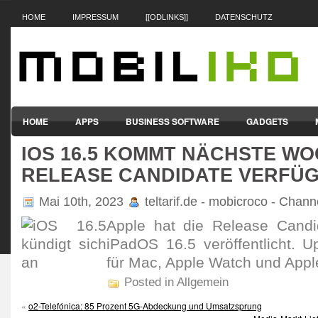
HOME
IMPRESSUM
[[ODLINKS]]
DATENSCHUTZ
HOME
APPS
BUSINESS SOFTWARE
GADGETS
IOS 16.5 KOMMT NÄCHSTE WO
SMARTPHONES & HANDYS
TABLET-PCS
VERTRÄGE & TAR
RELEASE CANDIDATE VERFÜ
Mai 10th, 2023
teltarif.de - mobicroco - Chan
Apple hat die Release Candi
iPadOS 16.5 veröf­fent­licht.
für Mac, Apple Watch und Apple
Posted in Allgemein
«
o2-Telefónica: 85 Prozent 5G-Abdeckung und Umsatzsprung