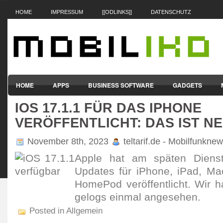
HOME
IMPRESSUM
[[ODLINKS]]
DATENSCHUTZ
HOME
APPS
BUSINESS SOFTWARE
GADGETS
IOS 17.1.1 FÜR DAS IPHONE
SMARTPHONES & HANDYS
TABLET-PCS
VERTRÄGE & TAR
VERÖFFENTLICHT: DAS IST N
November 8th, 2023
teltarif.de - Mobilfunkne
Apple hat am späten Diens­t
Updates für iPhone, iPad, M
HomePod veröf­fent­licht. Wir
gelogs einmal ange­sehen.
Posted in Allgemein